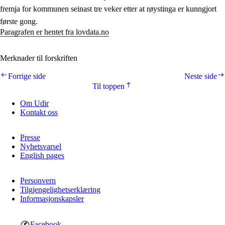
fremja for kommunen seinast tre veker etter at røystinga er kunngjort
første gong.
Paragrafen er hentet fra lovdata.no
Merknader til forskriften
Forrige side
Neste side
Til toppen
Om Udir
Kontakt oss
Presse
Nyhetsvarsel
English pages
Personvern
Tilgjengelighetserklæring
Informasjonskapsler
Facebook