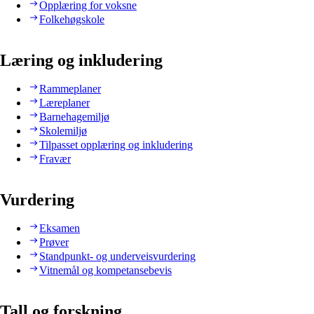
Opplæring for voksne
Folkehøgskole
Læring og inkludering
Rammeplaner
Læreplaner
Barnehagemiljø
Skolemiljø
Tilpasset opplæring og inkludering
Fravær
Vurdering
Eksamen
Prøver
Standpunkt- og underveisvurdering
Vitnemål og kompetansebevis
Tall og forskning