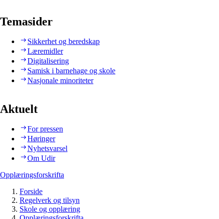
Temasider
Sikkerhet og beredskap
Læremidler
Digitalisering
Samisk i barnehage og skole
Nasjonale minoriteter
Aktuelt
For pressen
Høringer
Nyhetsvarsel
Om Udir
Opplæringsforskrifta
Forside
Regelverk og tilsyn
Skole og opplæring
Opplæringsforskrifta