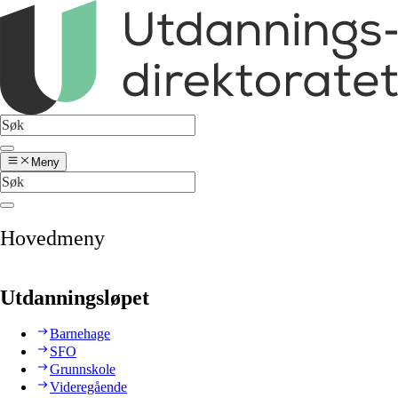
Meny
Hovedmeny
Utdanningsløpet
Barnehage
SFO
Grunnskole
Videregående