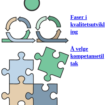
Faser i
kvalitetsutvikl
ing
Å velge
kompetansetil
tak