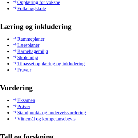
Opplæring for voksne
Folkehøgskole
Læring og inkludering
Rammeplaner
Læreplaner
Barnehagemiljø
Skolemiljø
Tilpasset opplæring og inkludering
Fravær
Vurdering
Eksamen
Prøver
Standpunkt- og underveisvurdering
Vitnemål og kompetansebevis
Tall og forskning