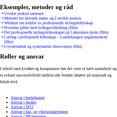
Eksempler, metoder og råd
Utvikle praksis sammen
Metoder for lærende møter og å utvikle praksis
Webinar om ledelse av profesjonelle læringsfellesskap
Hvordan jobbe med kollegaveiledning (film)
Det profesjonelle læringsfellesskapet på Løkenåsen skole (film)
Læring i profesjonelt fellesskap – Lundehaugen ungdomsskole
(film)
Usystematisk og systematisk observasjon (film)
Roller og ansvar
I arbeid med kvalitet og kompetanse bør det være et nært samarbeid og
et avklart ansvarsforhold mellom alle berørte aktører på nasjonalt og
lokalt nivå.
Ansvar i barnehagen
Ansvar i skolen
Ansvar i SFO
Ansvar i fag- og yrkesopplæringen
Ansvar i PP-tjenesten