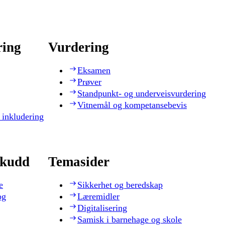
ring
Vurdering
Eksamen
Prøver
Standpunkt- og underveisvurdering
Vitnemål og kompetansebevis
 inkludering
skudd
Temasider
e
Sikkerhet og beredskap
og
Læremidler
Digitalisering
Samisk i barnehage og skole