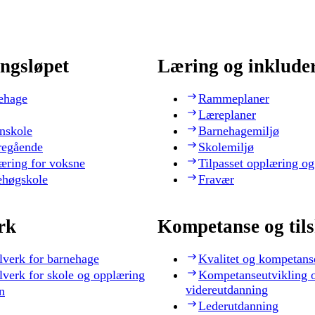
ngsløpet
Læring og inklude
ehage
Rammeplaner
Læreplaner
nskole
Barnehagemiljø
regående
Skolemiljø
æring for voksne
Tilpasset opplæring og
ehøgskole
Fravær
rk
Kompetanse og til
lverk for barnehage
Kvalitet og kompetans
lverk for skole og opplæring
Kompetanseutvikling 
videreutdanning
n
Lederutdanning