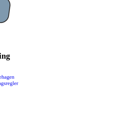
ing
nehagen
ngsregler