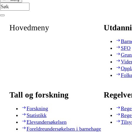
Hovedmeny
Utdanni
Barn
SFO
Grun
Vide
Oppl
Folk
Tall og forskning
Regelve
Forskning
Rege
Statistikk
Rege
Elevundersøkelsen
Tilsy
Foreldreundersøkelsen i barnehage