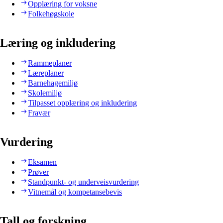
Opplæring for voksne
Folkehøgskole
Læring og inkludering
Rammeplaner
Læreplaner
Barnehagemiljø
Skolemiljø
Tilpasset opplæring og inkludering
Fravær
Vurdering
Eksamen
Prøver
Standpunkt- og underveisvurdering
Vitnemål og kompetansebevis
Tall og forskning