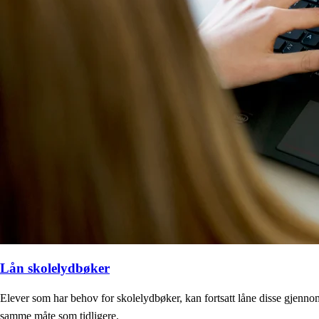
Lån skolelydbøker
Elever som har behov for skolelydbøker, kan fortsatt låne disse gjenno
samme måte som tidligere.