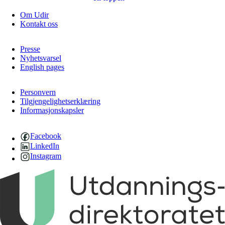
Om Udir
Kontakt oss
Presse
Nyhetsvarsel
English pages
Personvern
Tilgjengelighetserklæring
Informasjonskapsler
Facebook
LinkedIn
Instagram