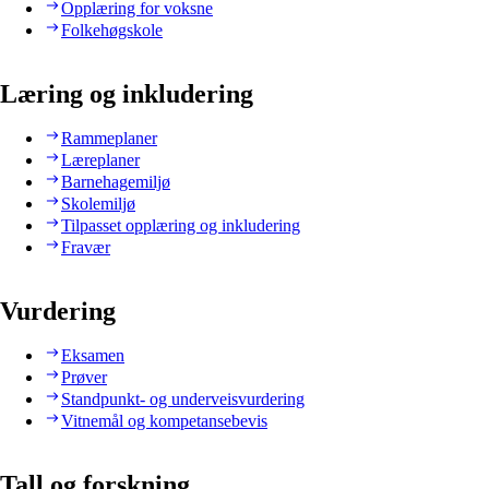
Opplæring for voksne
Folkehøgskole
Læring og inkludering
Rammeplaner
Læreplaner
Barnehagemiljø
Skolemiljø
Tilpasset opplæring og inkludering
Fravær
Vurdering
Eksamen
Prøver
Standpunkt- og underveisvurdering
Vitnemål og kompetansebevis
Tall og forskning