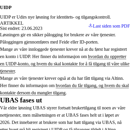
UIDP
UIDP er Udirs nye løsning for identitets- og tilgangskontroll.
ARTIKKEL
Last siden som PDF
Sist endret: 23.06.2023
Løsningen gir en sikker pålogging for brukere av våre tjenester.
Påloggingen gjennomføres med Feide eller ID-porten.
Mange av våre innloggede tjenester krever nå at du først har registrert
en konto i UIDP. Her finner du informasjon om
hvordan du oppretter
en UIDP-konto, og hvem du skal kontakte for å få tilgang til våre ulike
tjenester
.
Mange av våre tjenester krever også at du har fått tilgang via Altinn.
Her finner du informasjon om
hvordan du får tilgang, og hvem du skal
kontakte dersom du mangler tilgang
.
UBAS fases ut
Vår eldre løsning UBAS styrer fortsatt brukertilgang til noen av våre
nettjenester, men målsetningen er at UBAS fases helt ut i løpet av
2026. Det innebærer at brukere som har hatt tilgang via UBAS, nå
etter hvert må bli registrert i UIDP og få tilganger tildelt i Altinn.