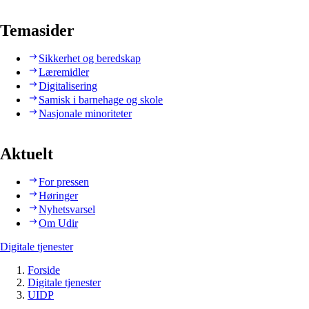
Temasider
Sikkerhet og beredskap
Læremidler
Digitalisering
Samisk i barnehage og skole
Nasjonale minoriteter
Aktuelt
For pressen
Høringer
Nyhetsvarsel
Om Udir
Digitale tjenester
Forside
Digitale tjenester
UIDP