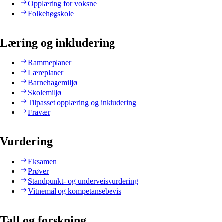
Opplæring for voksne
Folkehøgskole
Læring og inkludering
Rammeplaner
Læreplaner
Barnehagemiljø
Skolemiljø
Tilpasset opplæring og inkludering
Fravær
Vurdering
Eksamen
Prøver
Standpunkt- og underveisvurdering
Vitnemål og kompetansebevis
Tall og forskning