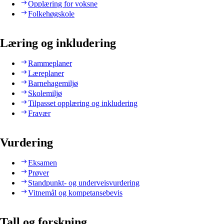
Opplæring for voksne
Folkehøgskole
Læring og inkludering
Rammeplaner
Læreplaner
Barnehagemiljø
Skolemiljø
Tilpasset opplæring og inkludering
Fravær
Vurdering
Eksamen
Prøver
Standpunkt- og underveisvurdering
Vitnemål og kompetansebevis
Tall og forskning