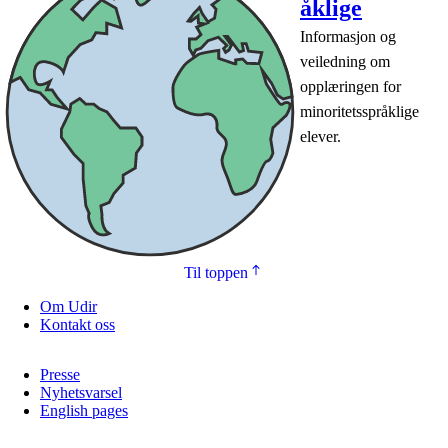
åklige
Informasjon og
veiledning om
opplæringen for
minoritetsspråklige
elever.
Til toppen
Om Udir
Kontakt oss
Presse
Nyhetsvarsel
English pages