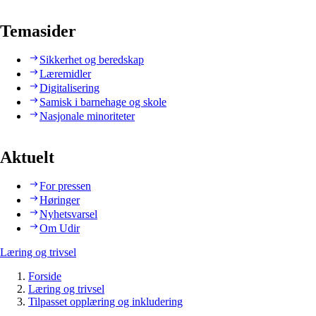
Temasider
Sikkerhet og beredskap
Læremidler
Digitalisering
Samisk i barnehage og skole
Nasjonale minoriteter
Aktuelt
For pressen
Høringer
Nyhetsvarsel
Om Udir
Læring og trivsel
Forside
Læring og trivsel
Tilpasset opplæring og inkludering