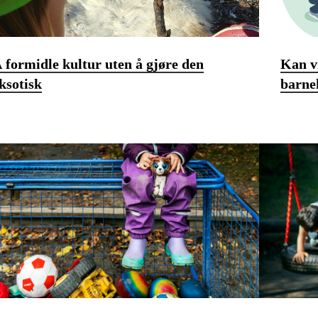
 formidle kultur uten å gjøre den
Kan v
ksotisk
barne