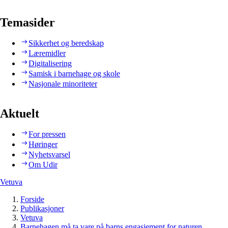
Temasider
Sikkerhet og beredskap
Læremidler
Digitalisering
Samisk i barnehage og skole
Nasjonale minoriteter
Aktuelt
For pressen
Høringer
Nyhetsvarsel
Om Udir
Vetuva
Forside
Publikasjoner
Vetuva
Barnehagen må ta vare på barns engasjement for naturen