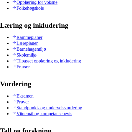
Opplæring for voksne
Folkehøgskole
Læring og inkludering
Rammeplaner
Læreplaner
Barnehagemiljø
Skolemiljø
Tilpasset opplæring og inkludering
Fravær
Vurdering
Eksamen
Prøver
Standpunkt- og underveisvurdering
Vitnemål og kompetansebevis
Tall og forskning