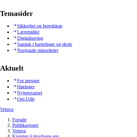
Temasider
Sikkerhet og beredskap
Læremidler
Digitalisering
Samisk i barnehage og skole
Nasjonale minoriteter
Aktuelt
For pressen
Høringer
Nyhetsvarsel
Om Udir
Vetuva
Forside
Publikasjoner
Vetuva
Kunsten å involvere seg