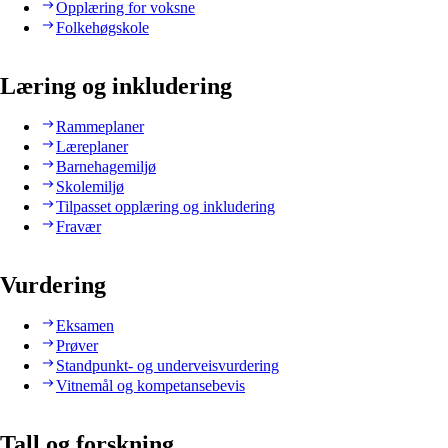
Opplæring for voksne
Folkehøgskole
Læring og inkludering
Rammeplaner
Læreplaner
Barnehagemiljø
Skolemiljø
Tilpasset opplæring og inkludering
Fravær
Vurdering
Eksamen
Prøver
Standpunkt- og underveisvurdering
Vitnemål og kompetansebevis
Tall og forskning