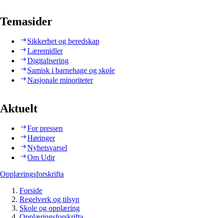
Temasider
Sikkerhet og beredskap
Læremidler
Digitalisering
Samisk i barnehage og skole
Nasjonale minoriteter
Aktuelt
For pressen
Høringer
Nyhetsvarsel
Om Udir
Opplæringsforskrifta
Forside
Regelverk og tilsyn
Skole og opplæring
Opplæringsforskrifta