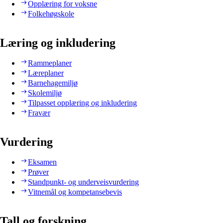
Opplæring for voksne
Folkehøgskole
Læring og inkludering
Rammeplaner
Læreplaner
Barnehagemiljø
Skolemiljø
Tilpasset opplæring og inkludering
Fravær
Vurdering
Eksamen
Prøver
Standpunkt- og underveisvurdering
Vitnemål og kompetansebevis
Tall og forskning