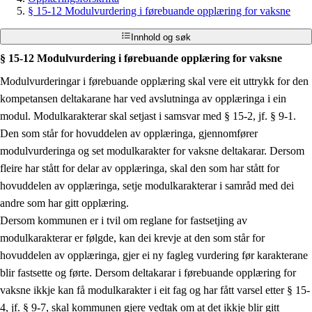
§ 15-12 Modulvurdering i førebuande opplæring for vaksne
Innhold og søk
§ 15-12 Modulvurdering i førebuande opplæring for vaksne
Modulvurderingar i førebuande opplæring skal vere eit uttrykk for den
kompetansen deltakarane har ved avslutninga av opplæringa i ein
modul. Modulkarakterar skal setjast i samsvar med § 15-2, jf. § 9-1.
Den som står for hovuddelen av opplæringa, gjennomfører
modulvurderinga og set modulkarakter for vaksne deltakarar. Dersom
fleire har stått for delar av opplæringa, skal den som har stått for
hovuddelen av opplæringa, setje modulkarakterar i samråd med dei
andre som har gitt opplæring.
Dersom kommunen er i tvil om reglane for fastsetjing av
modulkarakterar er følgde, kan dei krevje at den som står for
hovuddelen av opplæringa, gjer ei ny fagleg vurdering før karakterane
blir fastsette og førte. Dersom deltakarar i førebuande opplæring for
vaksne ikkje kan få modulkarakter i eit fag og har fått varsel etter § 15-
4, jf. § 9-7, skal kommunen gjere vedtak om at det ikkje blir gitt