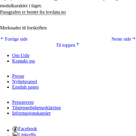
modulkarakter i faget.
Paragrafen er hentet fra lovdata.no
Merknader til forskriften
Forrige side
Neste side
Til toppen
Om Udir
Kontakt oss
Presse
Nyhetsvarsel
English pages
Personvern
Tilgjengelighetserklæring
Informasjonskapsler
Facebook
LinkedIn