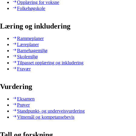
Opplæring for voksne
Folkehøgskole
Læring og inkludering
Rammeplaner
Læreplaner
Barnehagemiljø
Skolemiljø
Tilpasset opplæring og inkludering
Fravær
Vurdering
Eksamen
Prøver
Standpunkt- og underveisvurdering
Vitnemål og kompetansebevis
Tall og forskning