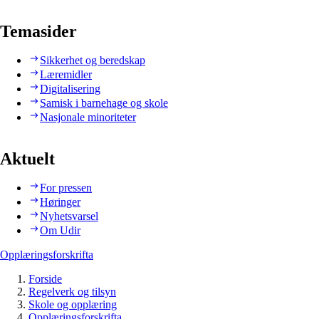
Temasider
Sikkerhet og beredskap
Læremidler
Digitalisering
Samisk i barnehage og skole
Nasjonale minoriteter
Aktuelt
For pressen
Høringer
Nyhetsvarsel
Om Udir
Opplæringsforskrifta
Forside
Regelverk og tilsyn
Skole og opplæring
Opplæringsforskrifta