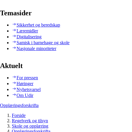
Temasider
Sikkerhet og beredskap
Læremidler
Digitalisering
Samisk i barnehage og skole
Nasjonale minoriteter
Aktuelt
For pressen
Høringer
Nyhetsvarsel
Om Udir
Opplæringsforskrifta
Forside
Regelverk og tilsyn
Skole og opplæring
Opplæringsforskrifta