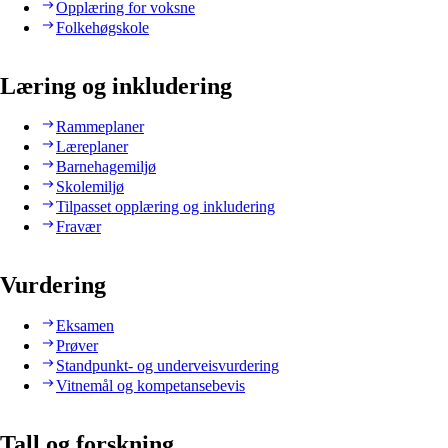
Opplæring for voksne
Folkehøgskole
Læring og inkludering
Rammeplaner
Læreplaner
Barnehagemiljø
Skolemiljø
Tilpasset opplæring og inkludering
Fravær
Vurdering
Eksamen
Prøver
Standpunkt- og underveisvurdering
Vitnemål og kompetansebevis
Tall og forskning