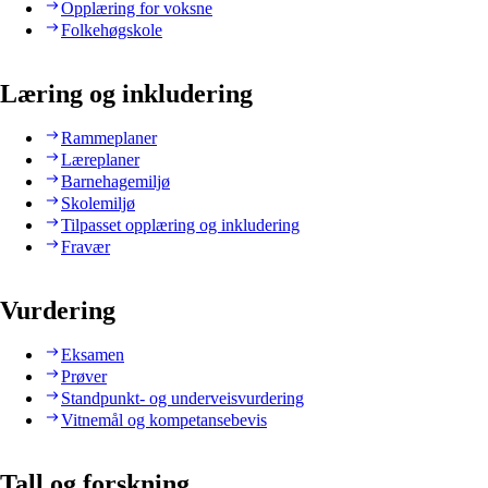
Opplæring for voksne
Folkehøgskole
Læring og inkludering
Rammeplaner
Læreplaner
Barnehagemiljø
Skolemiljø
Tilpasset opplæring og inkludering
Fravær
Vurdering
Eksamen
Prøver
Standpunkt- og underveisvurdering
Vitnemål og kompetansebevis
Tall og forskning