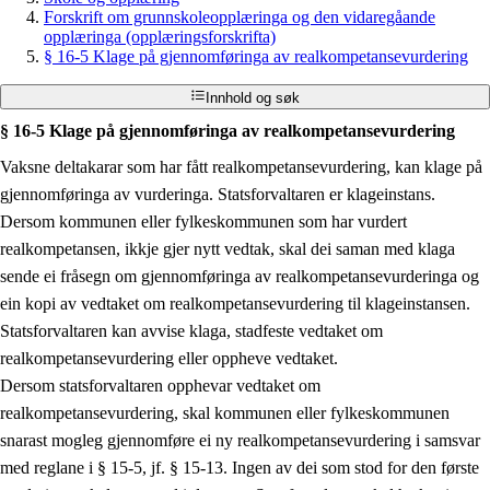
Forskrift om grunnskoleopplæringa og den vidaregåande
opplæringa (opplæringsforskrifta)
§ 16-5 Klage på gjennomføringa av realkompetansevurdering
Innhold og søk
§ 16-5 Klage på gjennomføringa av realkompetansevurdering
Vaksne deltakarar som har fått realkompetansevurdering, kan klage på
gjennomføringa av vurderinga. Statsforvaltaren er klageinstans.
Dersom kommunen eller fylkeskommunen som har vurdert
realkompetansen, ikkje gjer nytt vedtak, skal dei saman med klaga
sende ei fråsegn om gjennomføringa av realkompetansevurderinga og
ein kopi av vedtaket om realkompetansevurdering til klageinstansen.
Statsforvaltaren kan avvise klaga, stadfeste vedtaket om
realkompetansevurdering eller oppheve vedtaket.
Dersom statsforvaltaren opphevar vedtaket om
realkompetansevurdering, skal kommunen eller fylkeskommunen
snarast mogleg gjennomføre ei ny realkompetansevurdering i samsvar
med reglane i § 15-5, jf. § 15-13. Ingen av dei som stod for den første