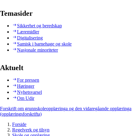
Temasider
Sikkerhet og beredskap
Læremidler
Digitalisering
Samisk i barnehage og skole
Nasjonale minoriteter
Aktuelt
For pressen
Høringer
Nyhetsvarsel
Om Udir
Forskrift om grunnskoleopplæringa og den vidaregåande opplæringa
(opplæringsforskrifta)
Forside
Regelverk og tilsyn
Skole og opplæring