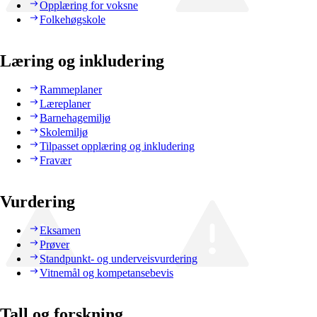
Opplæring for voksne
Folkehøgskole
Læring og inkludering
Rammeplaner
Læreplaner
Barnehagemiljø
Skolemiljø
Tilpasset opplæring og inkludering
Fravær
Vurdering
Eksamen
Prøver
Standpunkt- og underveisvurdering
Vitnemål og kompetansebevis
Tall og forskning