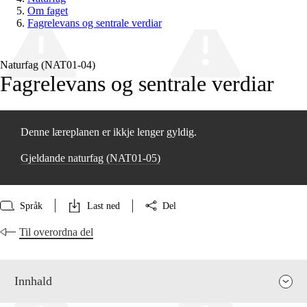
Om faget
Fagrelevans og sentrale verdiar
Naturfag (NAT01‑04)
Fagrelevans og sentrale verdiar
Denne læreplanen er ikkje lenger gyldig.
Gjeldande naturfag (NAT01‑05)
Språk
Last ned
Del
Til overordna del
Innhald