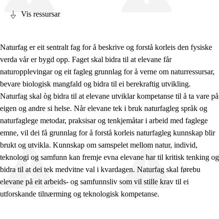
Vis ressursar
Naturfag er eit sentralt fag for å beskrive og forstå korleis den fysiske
verda vår er bygd opp. Faget skal bidra til at elevane får
Fagrelevans og sentrale verdiar
naturopplevingar og eit fagleg grunnlag for å verne om naturressursar,
Kjerneelement
bevare biologisk mangfald og bidra til ei berekraftig utvikling.
Naturfag skal òg bidra til at elevane utviklar kompetanse til å ta vare på
Tverrfaglege tema
eigen og andre si helse. Når elevane tek i bruk naturfagleg språk og
Grunnleggjande ferdigheiter
naturfaglege metodar, praksisar og tenkjemåtar i arbeid med faglege
emne, vil dei få grunnlag for å forstå korleis naturfagleg kunnskap blir
brukt og utvikla. Kunnskap om samspelet mellom natur, individ,
teknologi og samfunn kan fremje evna elevane har til kritisk tenking og
bidra til at dei tek medvitne val i kvardagen. Naturfag skal førebu
elevane på eit arbeids- og samfunnsliv som vil stille krav til ei
utforskande tilnærming og teknologisk kompetanse.