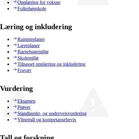
Opplæring for voksne
Folkehøgskole
Læring og inkludering
Rammeplaner
Læreplaner
Barnehagemiljø
Skolemiljø
Tilpasset opplæring og inkludering
Fravær
Vurdering
Eksamen
Prøver
Standpunkt- og underveisvurdering
Vitnemål og kompetansebevis
Tall og forskning