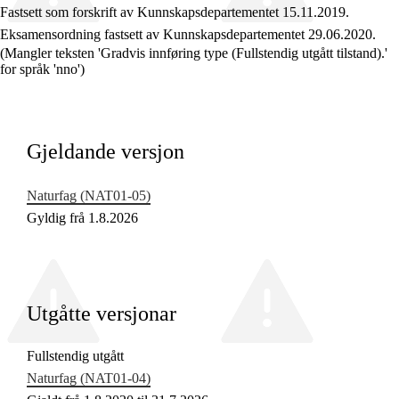
Fastsett som forskrift av Kunnskapsdepartementet 15.11.2019.
Eksamensordning fastsett av Kunnskapsdepartementet 29.06.2020.
(Mangler teksten 'Gradvis innføring type (Fullstendig utgått tilstand).'
for språk 'nno')
Fagrelevans og sentrale verdiar
Kjerneelement
Gjeldande versjon
Tverrfaglege tema
Naturfag (NAT01‑05)
Grunnleggjande ferdigheiter
Gyldig frå 1.8.2026
Utgåtte versjonar
Fullstendig utgått
Naturfag (NAT01‑04)