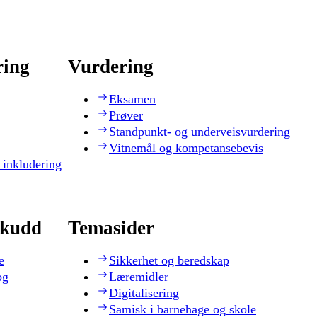
ring
Vurdering
Eksamen
Prøver
Standpunkt- og underveisvurdering
Vitnemål og kompetansebevis
 inkludering
skudd
Temasider
e
Sikkerhet og beredskap
og
Læremidler
Digitalisering
Samisk i barnehage og skole