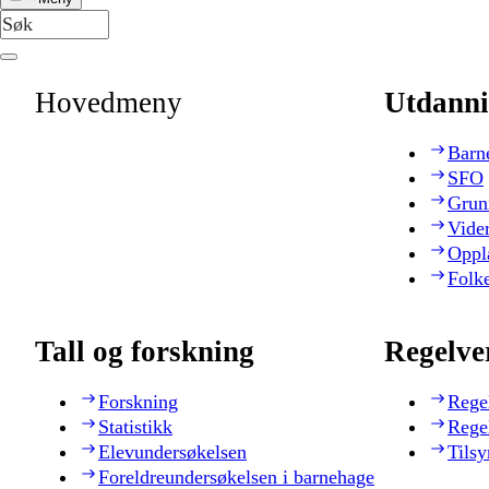
Hovedmeny
Utdanni
Barn
SFO
Grun
Vide
Oppl
Folk
Tall og forskning
Regelve
Forskning
Rege
Statistikk
Rege
Elevundersøkelsen
Tilsy
Foreldreundersøkelsen i barnehage