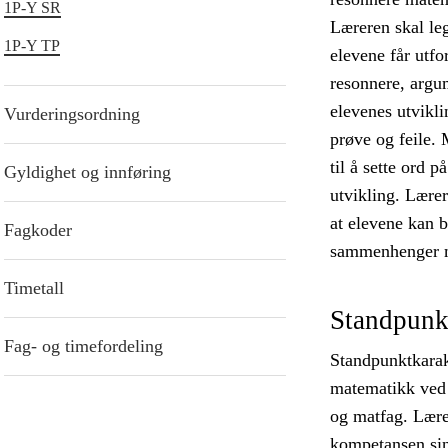
1P-Y SR
Læreren skal leg
1P-Y TP
elevene får utf
resonnere, argu
elevenes utvikli
Vurderingsordning
prøve og feile.
til å sette ord p
Gyldighet og innføring
utvikling. Lærer
at elevene kan b
Fagkoder
sammenhenger m
Timetall
Standpunk
Fag- og timefordeling
Standpunktkarak
matematikk ved 
og matfag. Lærer
kompetansen sin 