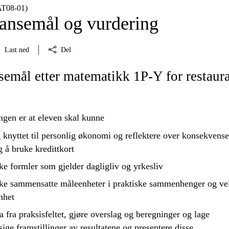
AT08‑01)
nsemål og vurdering
Last ned
Del
mål etter matematikk 1P-Y for restaura
ngen er at eleven skal kunne
 knyttet til personlig økonomi og
reflektere
over konsekvense
og å
bruke
kredittkort
ke
formler som gjelder dagligliv og yrkesliv
ke
sammensatte måleenheter i praktiske sammenhenger og ve
nhet
a fra praksisfeltet, gjøre overslag og beregninger og lage
ige framstillinger av resultatene og
presentere
disse