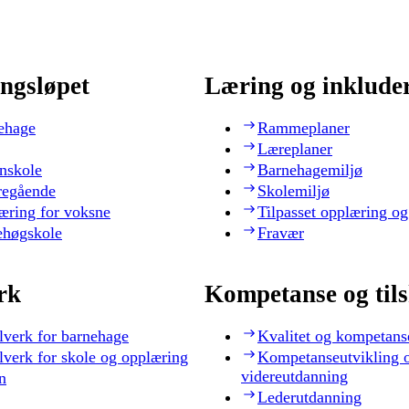
ngsløpet
Læring og inklude
ehage
Rammeplaner
Læreplaner
nskole
Barnehagemiljø
regående
Skolemiljø
æring for voksne
Tilpasset opplæring og
ehøgskole
Fravær
rk
Kompetanse og til
lverk for barnehage
Kvalitet og kompetans
lverk for skole og opplæring
Kompetanseutvikling 
videreutdanning
n
Lederutdanning