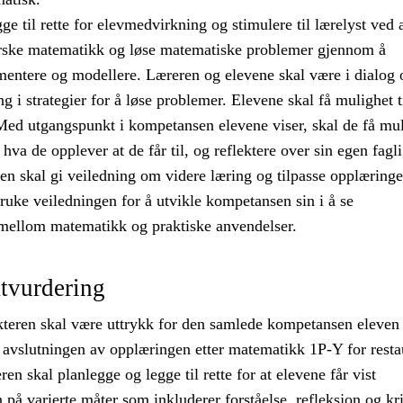
ge til rette for elevmedvirkning og stimulere til lærelyst ved 
orske matematikk og løse matematiske problemer gjennom å
mentere og modellere. Læreren og elevene skal være i dialog
ng i strategier for å løse problemer. Elevene skal få mulighet t
 Med utgangspunkt i kompetansen elevene viser, skal de få mu
å hva de opplever at de får til, og reflektere over sin egen fagl
en skal gi veiledning om videre læring og tilpasse opplæringe
ruke veiledningen for å utvikle kompetansen sin i å se
ellom matematikk og praktiske anvendelser.
tvurdering
teren skal være uttrykk for den samlede kompetansen eleven 
avslutningen av opplæringen etter matematikk 1P-Y for resta
en skal planlegge og legge til rette for at elevene får vist
på varierte måter som inkluderer forståelse, refleksjon og kri