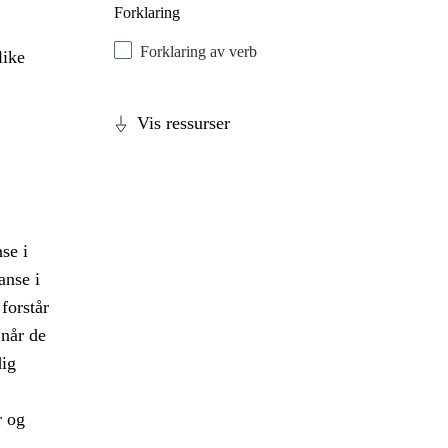
Forklaring
Forklaring av verb
like
Vis ressurser
se i
anse i
forstår
når de
dig
r og