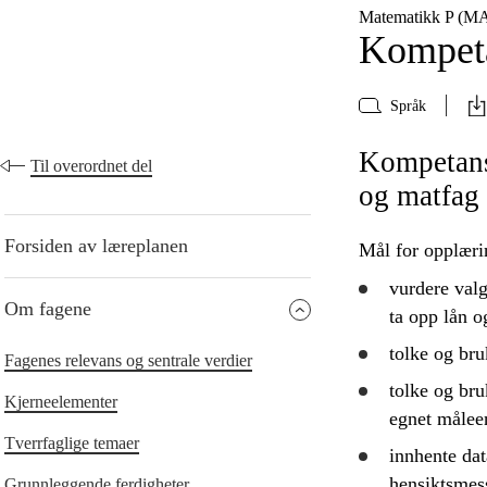
Matematikk P (M
Kompeta
Språk
Kompetanse
Til overordnet del
og matfag
Forsiden av læreplanen
Mål for opplæri
vurdere
valg
Om fagene
ta opp lån 
tolke
og
bru
Fagenes relevans og sentrale verdier
tolke
og
bru
Kjerneelementer
egnet målee
Tverrfaglige temaer
innhente dat
hensiktsmess
Grunnleggende ferdigheter