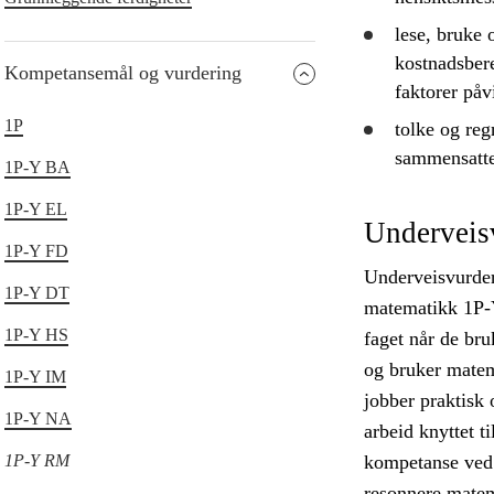
lese,
bruke
o
kostnadsbere
Kompetansemål og vurdering
faktorer påvi
1P
tolke
og reg
sammensatte 
1P-Y BA
1P-Y EL
Underveis
1P-Y FD
Underveisvurderi
1P-Y DT
matematikk 1P-Y
1P-Y HS
faget når de br
og bruker matem
1P-Y IM
jobber praktisk 
1P-Y NA
arbeid knyttet t
1P-Y RM
kompetanse ved 
resonnere matem