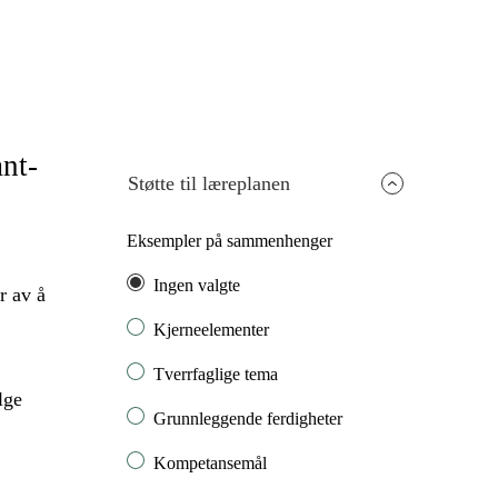
nt-
Støtte til læreplanen
Eksempler på sammenhenger
Ingen valgte
r av å
Kjerneelementer
Tverrfaglige tema
lge
Grunnleggende ferdigheter
Kompetansemål