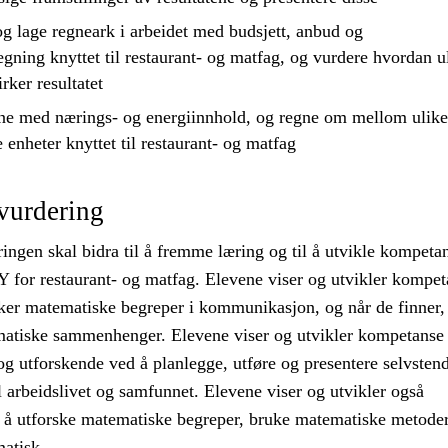
g lage regneark i arbeidet med budsjett, anbud og
gning knyttet til restaurant- og matfag, og
vurdere
hvordan u
rker resultatet
ne med nærings- og energiinnhold, og regne om mellom ulike
enheter knyttet til restaurant- og matfag
vurdering
ngen skal bidra til å fremme læring og til å utvikle kompetan
 for restaurant- og matfag. Elevene viser og utvikler kompet
uker matematiske begreper i kommunikasjon, og når de finner, 
atiske sammenhenger. Elevene viser og utvikler kompetanse 
og utforskende ved å planlegge, utføre og presentere selvsten
il arbeidslivet og samfunnet. Elevene viser og utvikler også
å utforske matematiske begreper, bruke matematiske metode
atisk.