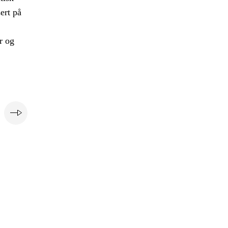
ert på
r og
e