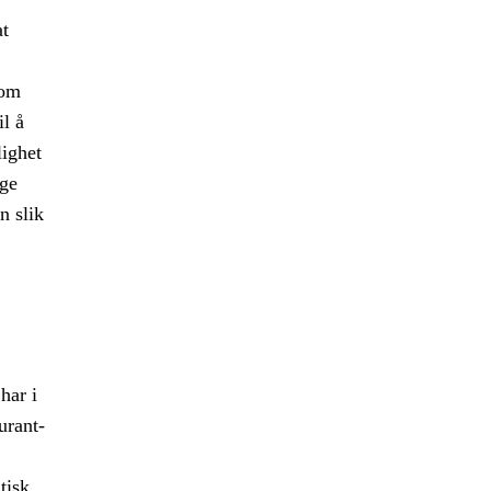
at
 om
il å
lighet
ige
n slik
har i
urant-
tisk