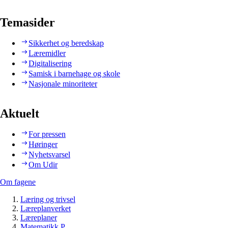
Temasider
Sikkerhet og beredskap
Læremidler
Digitalisering
Samisk i barnehage og skole
Nasjonale minoriteter
Aktuelt
For pressen
Høringer
Nyhetsvarsel
Om Udir
Om fagene
Læring og trivsel
Læreplanverket
Læreplaner
Matematikk P