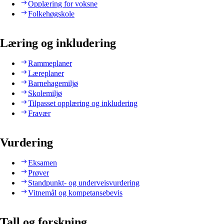
Opplæring for voksne
Folkehøgskole
Læring og inkludering
Rammeplaner
Læreplaner
Barnehagemiljø
Skolemiljø
Tilpasset opplæring og inkludering
Fravær
Vurdering
Eksamen
Prøver
Standpunkt- og underveisvurdering
Vitnemål og kompetansebevis
Tall og forskning