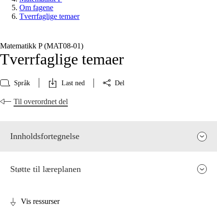
Om fagene
Tverrfaglige temaer
Matematikk P (MAT08‑01)
Tverrfaglige temaer
Språk
Last ned
Del
Til overordnet del
Innholdsfortegnelse
Støtte til læreplanen
Vis ressurser
Fagenes relevans og sentrale verdier