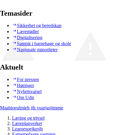
Temasider
Sikkerhet og beredskap
Læremidler
Digitalisering
Samisk i barnehage og skole
Nasjonale minoriteter
Aktuelt
For pressen
Høringer
Nyhetsvarsel
Om Udir
Maahtoeulmieh jïh vuarjasjimmie
Læring og trivsel
Læreplanverket
Learoesoejkesjh
Eatnemefaage saemien