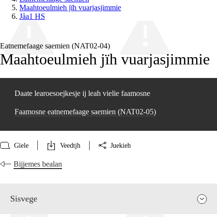
Maahtoeulmieh jïh vuarjasjimmie
Jåa1 HS
Eatnemefaage saemien (NAT02‑04)
Maahtoeulmieh jïh vuarjasjimmie
Daate learoesoejkesje ij leah vielie faamosne
Faamosne eatnemefaage saemien (NAT02‑05)
Gïele
Veedtjh
Juekieh
Bijjemes bealan
Sisvege