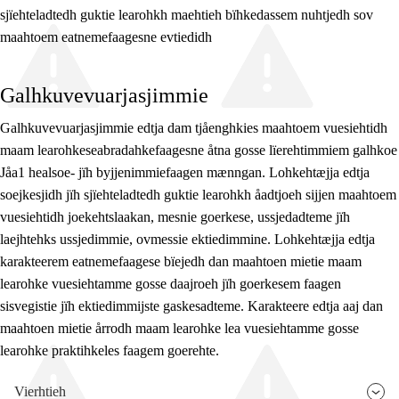
sjïehteladtedh guktie learohkh maehtieh bïhkedassem nuhtjedh sov
maahtoem eatnemefaagesne evtiedidh
Galhkuvevuarjasjimmie
Galhkuvevuarjasjimmie edtja dam tjåenghkies maahtoem vuesiehtidh
maam learohkeseabradahkefaagesne åtna gosse lïerehtimmiem galhkoe
Jåa1 healsoe- jïh byjjenimmiefaagen mænngan. Lohkehtæjja edtja
soejkesjidh jïh sjïehteladtedh guktie learohkh åadtjoeh sijjen maahtoem
vuesiehtidh joekehtslaakan, mesnie goerkese, ussjedadteme jïh
laejhtehks ussjedimmie, ovmessie ektiedimmine. Lohkehtæjja edtja
karakteerem eatnemefaagese bïejedh dan maahtoen mietie maam
learohke vuesiehtamme gosse daajroeh jïh goerkesem faagen
sisvegistie jïh ektiedimmijste gaskesadteme. Karakteere edtja aaj dan
maahtoen mietie årrodh maam learohke lea vuesiehtamme gosse
learohke praktihkeles faagem goerehte.
Vierhtieh