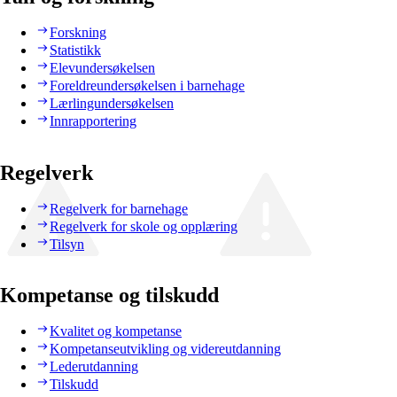
Forskning
Statistikk
Elevundersøkelsen
Foreldreundersøkelsen i barnehage
Lærlingundersøkelsen
Innrapportering
Regelverk
Regelverk for barnehage
Regelverk for skole og opplæring
Tilsyn
Kompetanse og tilskudd
Kvalitet og kompetanse
Kompetanseutvikling og videreutdanning
Lederutdanning
Tilskudd