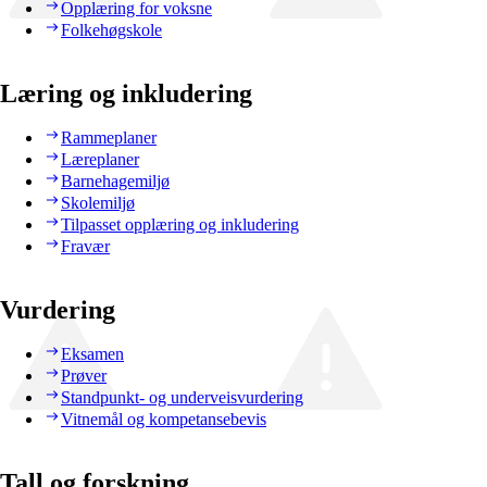
Opplæring for voksne
Folkehøgskole
Læring og inkludering
Rammeplaner
Læreplaner
Barnehagemiljø
Skolemiljø
Tilpasset opplæring og inkludering
Fravær
Vurdering
Eksamen
Prøver
Standpunkt- og underveisvurdering
Vitnemål og kompetansebevis
Tall og forskning