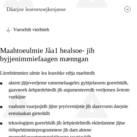
Dåarjoe learoesoejkesjasse
Vuesehth vierhtieh
Faagen relevaanse jïh vihkeles aarvoeh
Maahtoeulmie Jåa1 healsoe- jïh
Jarngebiehkieh
byjjenimmiefaagen mænngan
Dåaresthfaageles teemah
Lïerehtimmien ulmie lea learohke edtja maehtedh
Vihkeles tjiehpiesvoeth
aktem jïjtjeveeljeme eatnemefaageles gyhtjelassem
goerehtidh
,
gaavnoeh
åehpiedehtedh
jïh argumenteeredh veeljemen åvteste
vuekijste
vaahram vuarjasjidh jïjtse pryövemijstie jïh slaavvoem daejstie
2. daltese
eensilaakan gïetedidh
4. daltese
teknologijem
goerehtidh
jïh
åehpiedehtedh
ektiedamme jïjtse
ööhpehtimmieprogrammese jïh dam aktene
7. daltese
monnehkevoeteperspektijvesne
vuarjasjidh