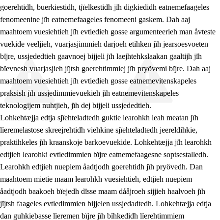
goerehtidh, buerkiestidh, tjïelkestidh jïh digkiedidh eatnemefaageles
Jåa3 lissiebigkeme sïejhme studijemaahtose
fenomeenine jïh eatnemefaageles fenomeeni gaskem. Dah aaj
maahtoem vuesiehtieh jïh evtiedieh gosse argumenteerieh man åvteste
vuekide veeljieh, vuarjasjimmieh darjoeh etihken jïh jearsoesvoeten
bïjre, ussjededtieh gaavnoej bijjeli jïh laejhtehkslaakan gaaltijh jïh
bïevnesh vuarjasjieh jïjtsh goerehtimmiej jïh pryövemi bïjre. Dah aaj
maahtoem vuesiehtieh jïh evtiedieh gosse eatnemevitenskapeles
praksish jïh ussjedimmievuekieh jïh eatnemevitenskapeles
teknologijem nuhtjieh, jïh dej bijjeli ussjededtieh.
Lohkehtæjja edtja sjïehteladtedh guktie learohkh leah meatan jïh
lïeremelastose skreejrehtidh viehkine sjïehteladtedh jeereldihkie,
praktihkeles jïh kraanskoje barkoevuekide. Lohkehtæjja jïh learohkh
edtjieh learohki evtiedimmien bïjre eatnemefaagesne soptsestalledh.
Learohkh edtjieh nuepiem åadtjodh goerehtidh jïh pryövedh. Dan
maahtoem mietie maam learohkh vuesiehtieh, edtjieh nuepiem
åadtjodh baakoeh bïejedh dïsse maam dååjroeh sijjieh haalvoeh jïh
jïjtsh faageles evtiedimmien bijjelen ussjedadtedh. Lohkehtæjja edtja
dan guhkiebasse lïeremen bïjre jïh bïhkedidh lïerehtimmiem