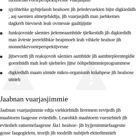
10. daltese
sjyöhtehke gyhtjelassh healsoen jïh jieledevuekien bïjre
digkiedidh
, aaj saemien almetjebådtja, jïh
vuarjasjidh
man jaehkemes
Jåa1 studijeryöjreden ööhpehtimmieprogramme
dagkerh bïevnesh leah ovmessie gaaltijijstie
Jåa1 BA
funksjovnide såemies jielemeaamhtide
tjïelkestidh
jïh digkiedidh
man åvteste jeereldihkie beapmoeh leah vihkele healsoe jïh
Jåa1 EL
monnehkevoeteperspektijvesne
Jåa1 FD
jïjtsevoeth jïh reaksjovnh såemies aamhtide jïh aamhtepleentegidie
goerehtidh
mah leah sjiehteles jïjtse ööhpehtimmieprogrammese
Jåa1 HS
digkiedidh
maam ulmide mikro-organismh kråahpese jïh healsose
Jåa1 DT
utnieh
Jåa1 IM
Jaabnan vuarjasjimmie
Jåa1 NA
Jaabnan vuarjasjimmie edtja viehkiehtidh lïeremem eevtjedh jïh
Jåa1 RM
maahtoem faagesne evtiedidh. Learohkh maahtoem vuesiehtieh jïh
Jåa1 SR
evtiedieh eatnemefaagesne Jåa1 healsoe- jïh byjjenimmiefaagesne
gosse faagegïelem, teorijh jïh modellh nuhtjieh ektiedimmieh
Jåa1 TP