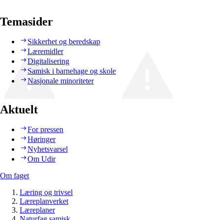
Temasider
Sikkerhet og beredskap
Læremidler
Digitalisering
Samisk i barnehage og skole
Nasjonale minoriteter
Aktuelt
For pressen
Høringer
Nyhetsvarsel
Om Udir
Om faget
Læring og trivsel
Læreplanverket
Læreplaner
Naturfag samisk