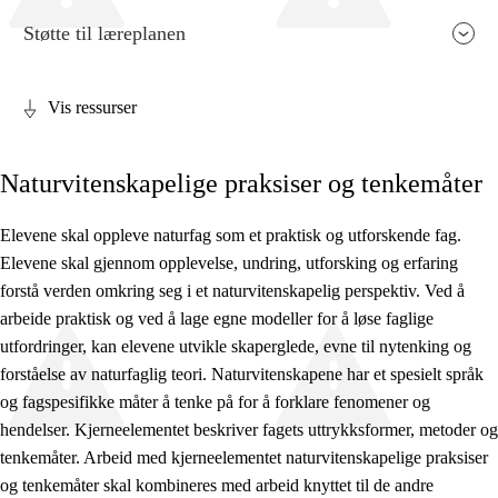
Støtte til læreplanen
Vis ressurser
Fagets relevans og sentrale verdier
Naturvitenskapelige praksiser og tenkemåter
Kjerneelementer
Tverrfaglige temaer
Elevene skal oppleve naturfag som et praktisk og utforskende fag.
Elevene skal gjennom opplevelse, undring, utforsking og erfaring
Grunnleggende ferdigheter
forstå verden omkring seg i et naturvitenskapelig perspektiv. Ved å
arbeide praktisk og ved å lage egne modeller for å løse faglige
utfordringer, kan elevene utvikle skaperglede, evne til nytenking og
forståelse av naturfaglig teori. Naturvitenskapene har et spesielt språk
og fagspesifikke måter å tenke på for å forklare fenomener og
hendelser. Kjerneelementet beskriver fagets uttrykksformer, metoder og
tenkemåter. Arbeid med kjerneelementet naturvitenskapelige praksiser
og tenkemåter skal kombineres med arbeid knyttet til de andre