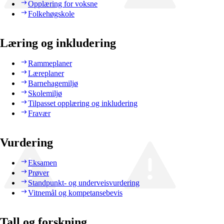
Opplæring for voksne
Folkehøgskole
Læring og inkludering
Rammeplaner
Læreplaner
Barnehagemiljø
Skolemiljø
Tilpasset opplæring og inkludering
Fravær
Vurdering
Eksamen
Prøver
Standpunkt- og underveisvurdering
Vitnemål og kompetansebevis
Tall og forskning