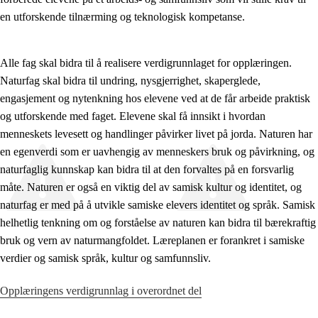
en utforskende tilnærming og teknologisk kompetanse.
Alle fag skal bidra til å realisere verdigrunnlaget for opplæringen.
Naturfag skal bidra til undring, nysgjerrighet, skaperglede,
engasjement og nytenkning hos elevene ved at de får arbeide praktisk
og utforskende med faget. Elevene skal få innsikt i hvordan
menneskets levesett og handlinger påvirker livet på jorda. Naturen har
en egenverdi som er uavhengig av menneskers bruk og påvirkning, og
naturfaglig kunnskap kan bidra til at den forvaltes på en forsvarlig
måte. Naturen er også en viktig del av samisk kultur og identitet, og
naturfag er med på å utvikle samiske elevers identitet og språk. Samisk
helhetlig tenkning om og forståelse av naturen kan bidra til bærekraftig
bruk og vern av naturmangfoldet. Læreplanen er forankret i samiske
verdier og samisk språk, kultur og samfunnsliv.
Opplæringens verdigrunnlag i overordnet del