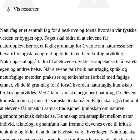
Vis ressurser
Naturfag er et sentralt fag for å beskrive og forstå hvordan vår fysiske
verden er bygget opp. Faget skal bidra til at elevene får
Fagets relevans og sentrale verdier
naturopplevelser og et faglig grunnlag for å verne om naturressurser,
Kjerneelementer
bevare biologisk mangfold og bidra til en bærekraftig utvikling.
Naturfag skal også bidra til at elevene utvikler kompetanse til å ivareta
Tverrfaglige temaer
egen og andres helse. Når elevene tar i bruk naturfaglig språk og
Grunnleggende ferdigheter
naturfaglige metoder, praksiser og tenkemåter i arbeid med faglige
emner, vil de få grunnlag for å forstå hvordan naturfaglig kunnskap
brukes og utvikles. Ved å lære samiske begreper i naturfag får elevene
kunnskap om og innsikt i samiske tenkemåter. Faget skal også bidra til
at elevene får innsikt i samisk tradisjonell kunnskap om naturen
gjennom praktisk deltakelse. Kunnskap om samspillet mellom natur,
individ, teknologi og samfunn kan fremme elevenes evne til kritisk
tenkning og bidra til at de tar bevisste valg i hverdagen. Naturfag skal
forberede elevene på et arbeids- og samfunnsliv som vil stille krav til