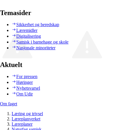
Temasider
Sikkerhet og beredskap
Læremidler
Digitalisering
Samisk i barnehage og skole
Nasjonale minoriteter
Aktuelt
For pressen
Høringer
Nyhetsvarsel
Om Udir
Om faget
Læring og trivsel
Læreplanverket
Læreplaner
Naturfag samisk