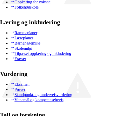
Opplæring for voksne
Folkehøgskole
Læring og inkludering
Rammeplaner
Læreplaner
Barnehagemiljø
Skolemiljø
Tilpasset opplæring og inkludering
Fravær
Vurdering
Eksamen
Prøver
Standpunkt- og underveisvurdering
Vitnemål og kompetansebevis
Tall og forskning