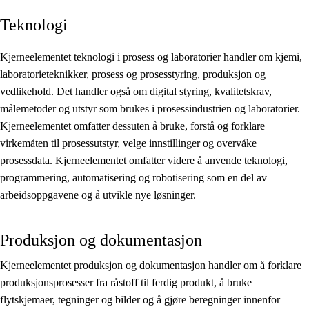
Teknologi
Kjerneelementer
Tverrfaglige temaer
Kjerneelementet teknologi i prosess og laboratorier handler om kjemi,
laboratorieteknikker, prosess og prosesstyring, produksjon og
Grunnleggende ferdigheter
vedlikehold. Det handler også om digital styring, kvalitetskrav,
målemetoder og utstyr som brukes i prosessindustrien og laboratorier.
Kjerneelementet omfatter dessuten å bruke, forstå og forklare
virkemåten til prosessutstyr, velge innstillinger og overvåke
prosessdata. Kjerneelementet omfatter videre å anvende teknologi,
programmering, automatisering og robotisering som en del av
arbeidsoppgavene og å utvikle nye løsninger.
Produksjon og dokumentasjon
Kjerneelementet produksjon og dokumentasjon handler om å forklare
produksjonsprosesser fra råstoff til ferdig produkt, å bruke
flytskjemaer, tegninger og bilder og å gjøre beregninger innenfor