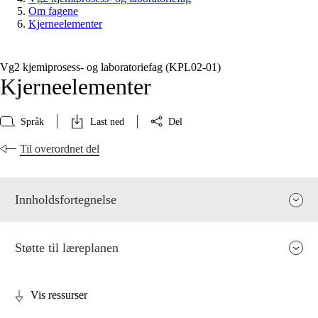
Om fagene
Kjerneelementer
Vg2 kjemiprosess- og laboratoriefag (KPL02‑01)
Kjerneelementer
Språk
Last ned
Del
Til overordnet del
Innholdsfortegnelse
Støtte til læreplanen
Vis ressurser
Fagenes relevans og sentrale verdier