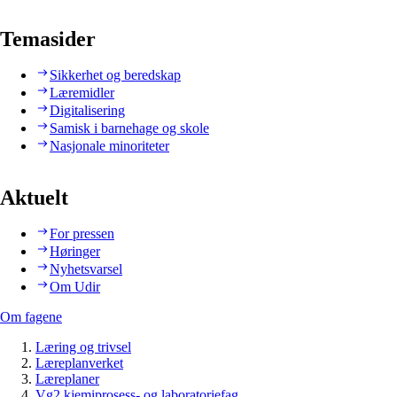
Temasider
Sikkerhet og beredskap
Læremidler
Digitalisering
Samisk i barnehage og skole
Nasjonale minoriteter
Aktuelt
For pressen
Høringer
Nyhetsvarsel
Om Udir
Om fagene
Læring og trivsel
Læreplanverket
Læreplaner
Vg2 kjemiprosess- og laboratoriefag