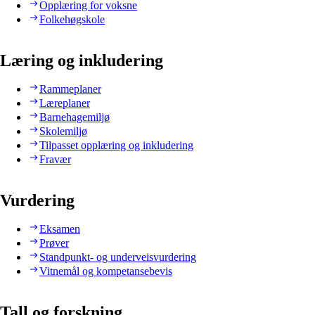
Opplæring for voksne
Folkehøgskole
Læring og inkludering
Rammeplaner
Læreplaner
Barnehagemiljø
Skolemiljø
Tilpasset opplæring og inkludering
Fravær
Vurdering
Eksamen
Prøver
Standpunkt- og underveisvurdering
Vitnemål og kompetansebevis
Tall og forskning