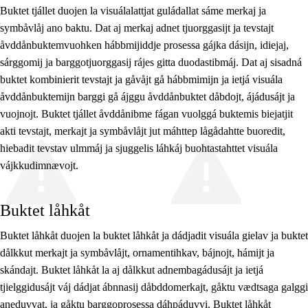
Buktet tjállet duojen la visuálalattjat guládallat sáme merkaj ja
symbåvlåj ano baktu. Dat aj merkaj adnet tjuorggasijt ja tevstajt
åvddånbuktemvuohken hábbmijiddje prosessa gájka dásijn, idiejaj,
sárggomij ja barggotjuorggasij rájes gitta duodastibmáj. Dat aj sisadná
buktet kombinierit tevstajt ja gåvåjt gå hábbmimijn ja ietjá visuála
åvddånbuktemijn barggi gå ájggu åvddånbuktet dåbdojt, ájádusájt ja
vuojnojt. Buktet tjállet åvddånibme fágan vuolggá buktemis biejatjit
akti tevstajt, merkajt ja symbåvlåjt jut máhttep lågådahtte buoredit,
hiebadit tevstav ulmmáj ja sjuggelis láhkáj buohtastahttet visuála
vájkkudimnævojt.
Buktet låhkåt
Buktet låhkåt duojen la buktet låhkåt ja dádjadit visuála gielav ja buktet
dålkkut merkajt ja symbåvlåjt, ornamentihkav, bájnojt, hámijt ja
skándajt. Buktet låhkåt la aj dålkkut adnembagádusájt ja ietjá
tjielggidusájt váj dádjat ábnnasij dåbddomerkajt, gåktu vædtsaga galggi
aneduvvat, ja gåktu barggoprosessa dáhpáduvvi. Buktet låhkåt