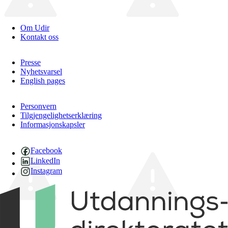
Om Udir
Kontakt oss
Presse
Nyhetsvarsel
English pages
Personvern
Tilgjengelighetserklæring
Informasjonskapsler
Facebook
LinkedIn
Instagram