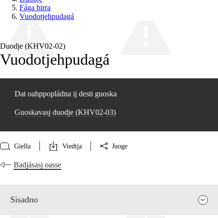
Fága birra
Vuodotjehpudagá
Duodje (KHV02‑02)
Vuodotjehpudagá
Dat oahppopládna ij desti guoska
Guoskavasj duodje (KHV02‑03)
Giella
Viedtja
Juoge
Badjásasj oasse
Sisadno