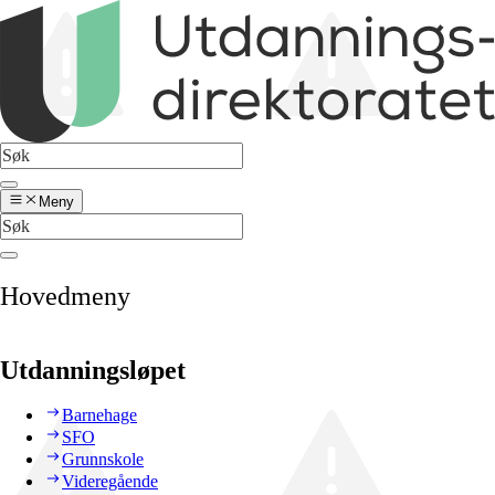
Meny
Hovedmeny
Utdanningsløpet
Barnehage
SFO
Grunnskole
Videregående