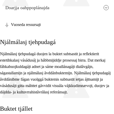
Doarjja oahppoplánajda
Vuoseda ressursajt
Fága relevánssa ja guovdásj árvo
Njálmálasj tjehpudagá
Guovdásj elementa
Fágajgasskasasj tiemá
Njálmálasj tjehpudagá duojen la buktet subtsastit ja reflektierit
estetihkalasj vásádusáj ja hábbmijiddje prosessaj birra. Dat merkaj
Vuodotjehpudagá
fáhkabuojkuldagájt adnet ja sáme moallánagájt dialåvgåjn,
ságastallamijn ja njálmálasj åvddånbuktemijn. Njálmálasj tjehpudagáj
åvddånibme fágan vuolggá buktemis subtsastit ietjas ájttsamijt ja
vásádusájt gitta máhttet gåvvidit visuála vájkkudimnævojt, duojev ja
dájdda- ja kultuvrrahiståvrålasj referánsajt.
Buktet tjállet