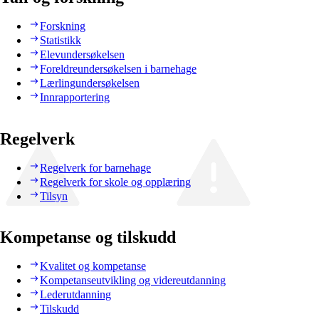
Forskning
Statistikk
Elevundersøkelsen
Foreldreundersøkelsen i barnehage
Lærlingundersøkelsen
Innrapportering
Regelverk
Regelverk for barnehage
Regelverk for skole og opplæring
Tilsyn
Kompetanse og tilskudd
Kvalitet og kompetanse
Kompetanseutvikling og videreutdanning
Lederutdanning
Tilskudd