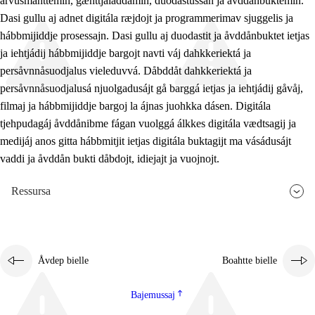
arvusmahttemin, gæhttjaladdamin, duodastussan ja åvddånbuktemin.
Dasi gullu aj adnet digitála ræjdojt ja programmerimav sjuggelis ja
hábbmijiddje prosessajn. Dasi gullu aj duodastit ja åvddånbuktet ietjas
ja iehtjádij hábbmijiddje bargojt navti váj dahkkeriektá ja
persåvnnåsuodjalus vieleduvvá. Dåbddåt dahkkeriektá ja
persåvnnåsuodjalusá njuolgadusájt gå barggá ietjas ja iehtjádij gåvåj,
filmaj ja hábbmijiddje bargoj la ájnas juohkka dásen. Digitála
tjehpudagáj åvddånibme fágan vuolggá álkkes digitála vædtsagij ja
medijáj anos gitta hábbmitjit ietjas digitála buktagijt ma vásádusájt
vaddi ja åvddån bukti dåbdojt, idiejajt ja vuojnojt.
Ressursa
Åvdep bielle
Boahtte bielle
Bajemussaj