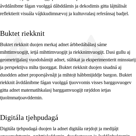
åvddånibme fágan vuolggá dåbddåmis ja dekodimis gitta lájttálisát
reflektierit visuála vájkkudimnævoj ja kultuvralasj referánsaj badjel.
Buktet riekknit
Buktet riekknit duojen merkaj adnet árbbedábálasj sáme
mihttimvuogijt, ietjá mihttimvuogijt ja riekknimvuogijt. Dasi gullu aj
geometrijjalasj vuodohámijt adnet, ståhkat ja eksperimentierit minsstarij
ja perspektijva milta tjuorggat. Buktet riekknit duojen sisadná aj
duodden adnet proporsjåvnåjt ja mihtojt hábbmijiddje bargon. Buktet
riekknit åvddånibme fágan vuolggá tjuovvomis visses barggovuogev
gitta adnet matematihkalasj barggamvuogijt ræjddon ietjas
tjuolmmatjoavddemin.
Digitála tjehpudagá
Digitála tjehpudagá duojen la adnet digitála ræjdojt ja medijájt