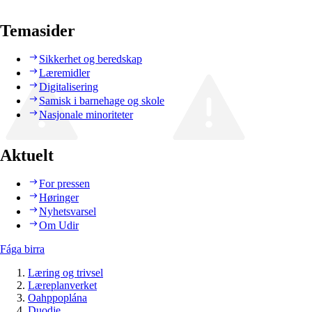
Temasider
Sikkerhet og beredskap
Læremidler
Digitalisering
Samisk i barnehage og skole
Nasjonale minoriteter
Aktuelt
For pressen
Høringer
Nyhetsvarsel
Om Udir
Fága birra
Læring og trivsel
Læreplanverket
Oahppoplána
Duodje