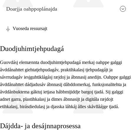
Doarjja oahppoplánajda
Vuoseda ressursajt
Fága relevánssa ja guovdásj árvo
Duodjuhimtjehpudagá
Guovdásj elementa
Fágajgasskasasj tiemá
Guovdásj elemænnta duodjuhimtjehpudagá merkaj oahppe galggi
åvddånahttet giehtatjehpudagáv, praktihkalasj tjehpudagájt ja
Vuodotjehpudagá
sávrrudagáv iesjguhtiklágásj ræjdoj ja ábnnasij anedijn. Oahppe galggi
åvddånahttet dádjadusáv ábnnasij dåbddomerkaj, funksjonalitehta ja
åvddånbuktema gáktuj ietjasa hábbmijiddje bargoj tjadá. Sij galggi
adnet garra, plastihkalasj ja dimes ábnnasijt ja digitála ræjdojt
etihkalasj, birásdiedulasj ja djasska láhkáj ålles skåvllåájge tjadá.
Dájdda- ja desájnnaprosessa