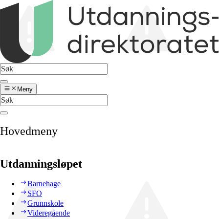
Meny
Hovedmeny
Utdanningsløpet
Barnehage
SFO
Grunnskole
Videregående