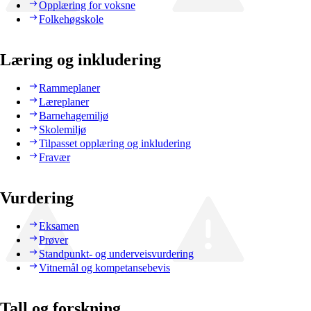
Opplæring for voksne
Folkehøgskole
Læring og inkludering
Rammeplaner
Læreplaner
Barnehagemiljø
Skolemiljø
Tilpasset opplæring og inkludering
Fravær
Vurdering
Eksamen
Prøver
Standpunkt- og underveisvurdering
Vitnemål og kompetansebevis
Tall og forskning