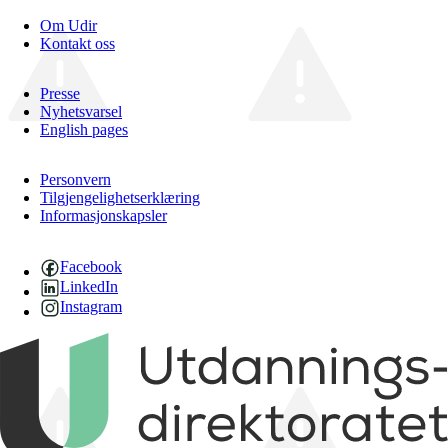
Om Udir
Kontakt oss
Presse
Nyhetsvarsel
English pages
Personvern
Tilgjengelighetserklæring
Informasjonskapsler
Facebook
LinkedIn
Instagram