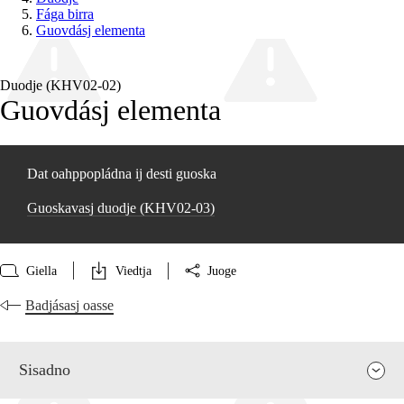
Fága birra
Guovdásj elementa
Duodje (KHV02‑02)
Guovdásj elementa
Dat oahppopládna ij desti guoska
Guoskavasj duodje (KHV02‑03)
Giella
Viedtja
Juoge
Badjásasj oasse
Sisadno