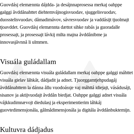
Guovdásj elemænnta dájdda- ja desájnnaprosessa merkaj oahppe
galggi åvddånahttet diehtemvájnogisvuodav, sjuggelisvuodav,
duosstelisvuodav, dåmadimávov, sávresvuodav ja vaddásijt tjuolmajt
tjoavddet. Guovdásj elemænnta dættot sihke rabás ja guoradalle
prosessajt, ja prosessajt lávkij milta majna åvddånibme ja
innovasjåvnnå li ulmmen.
Visuála guládallam
Guovdásj elemænnta visuála guládallam merkaj oahppe galggi máhttet
visuála gielav låhkåt, dádjadit ja adnet. Tjuorggamtjehpudagáj
åvddånahttem la dánna ållu vuodoássje vaj máhttá idiejajt, vásádusájt,
sisanov ja aktijvuodajt åvddån biedjat. Oahppe galggi adnet visuála
vájkkudimnævojt diedulasj ja eksperimentierim láhkáj
guovtedimensjonála, gålmådimensjonála ja digitála åvddånbuktemijn.
Kultuvra dádjadus