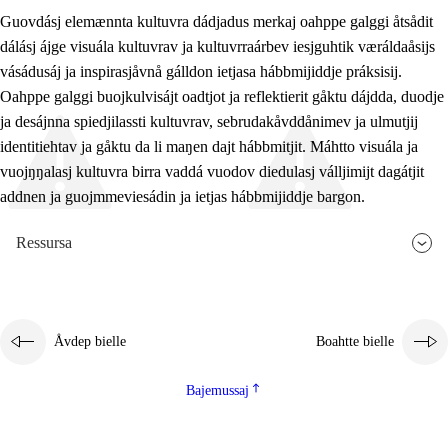
Guovdásj elemænnta kultuvra dádjadus merkaj oahppe galggi åtsådit
dálásj ájge visuála kultuvrav ja kultuvrraárbev iesjguhtik væráldaåsijs
vásádusáj ja inspirasjåvnå gálldon ietjasa hábbmijiddje práksisij.
Oahppe galggi buojkulvisájt oadtjot ja reflektierit gåktu dájdda, duodje
ja desájnna spiedjilassti kultuvrav, sebrudakåvddånimev ja ulmutjij
identitiehtav ja gåktu da li maŋen dajt hábbmitjit. Máhtto visuála ja
vuojŋŋalasj kultuvra birra vaddá vuodov diedulasj válljimijt dagátjit
addnen ja guojmmeviesádin ja ietjas hábbmijiddje bargon.
Ressursa
Åvdep bielle
Boahtte bielle
Bajemussaj