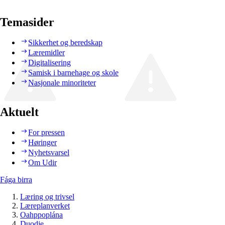
Temasider
Sikkerhet og beredskap
Læremidler
Digitalisering
Samisk i barnehage og skole
Nasjonale minoriteter
Aktuelt
For pressen
Høringer
Nyhetsvarsel
Om Udir
Fága birra
Læring og trivsel
Læreplanverket
Oahppoplána
Duodje