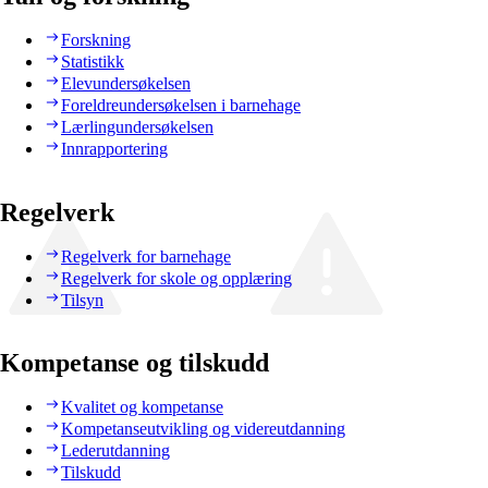
Forskning
Statistikk
Elevundersøkelsen
Foreldreundersøkelsen i barnehage
Lærlingundersøkelsen
Innrapportering
Regelverk
Regelverk for barnehage
Regelverk for skole og opplæring
Tilsyn
Kompetanse og tilskudd
Kvalitet og kompetanse
Kompetanseutvikling og videreutdanning
Lederutdanning
Tilskudd