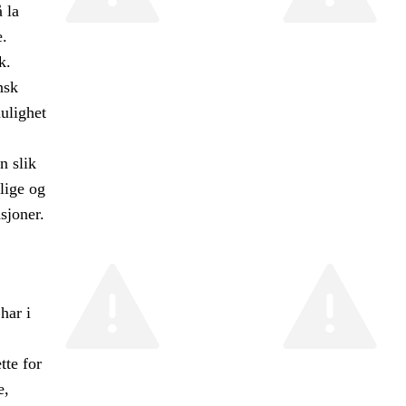
 la
e.
k.
nsk
ulighet
n slik
lige og
sjoner.
har i
tte for
e,