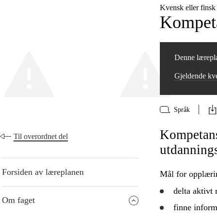
Kvensk eller fins
Kompeta
Denne lærepla
Gjeldende kve
Språk
Kompetans
Til overordnet del
utdanning
Forsiden av læreplanen
Mål for opplæri
delta aktivt
Om faget
finne inform