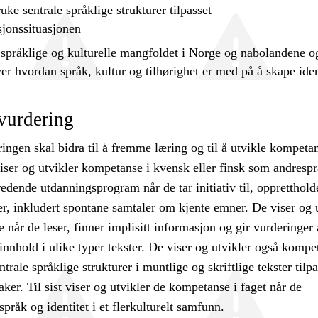
ruke
sentrale språklige strukturer tilpasset
onssituasjonen
språklige og kulturelle mangfoldet i Norge og nabolandene o
er hvordan språk, kultur og tilhørighet er med på å skape iden
vurdering
ngen skal bidra til å fremme læring og til å utvikle kompetan
iser og utvikler kompetanse i kvensk eller finsk som andresp
edende utdanningsprogram når de tar initiativ til, oppretthold
er, inkludert spontane samtaler om kjente emner. De viser og 
når de leser, finner implisitt informasjon og gir vurderinger
 innhold i ulike typer tekster. De viser og utvikler også kompe
trale språklige strukturer i muntlige og skriftlige tekster tilpa
ker. Til sist viser og utvikler de kompetanse i faget når de
språk og identitet i et flerkulturelt samfunn.