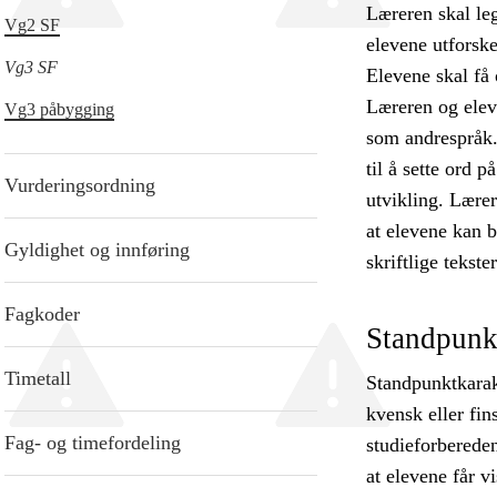
Læreren skal leg
Vg2 SF
elevene utforsk
Vg3 SF
Elevene skal få 
Læreren og eleve
Vg3 påbygging
som andrespråk.
til å sette ord p
Vurderingsordning
utvikling. Lærer
at elevene kan 
Gyldighet og innføring
skriftlige tekst
Fagkoder
Standpunk
Timetall
Standpunktkarak
kvensk eller fi
Fag- og timefordeling
studieforbereden
at elevene får v