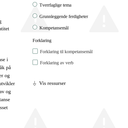
Tverrfaglige tema
Grunnleggende ferdigheter
g
Kompetansemål
titet
Forklaring
Forklaring til kompetansemål
se i
Forklaring av verb
råk på
er og
Vis ressurser
utvikler
 av og
tanse
sset