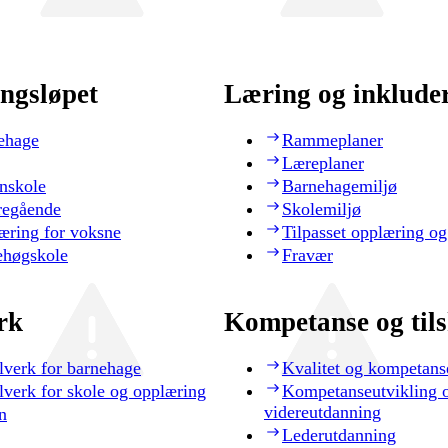
ngsløpet
Læring og inklude
ehage
Rammeplaner
Læreplaner
nskole
Barnehagemiljø
regående
Skolemiljø
æring for voksne
Tilpasset opplæring og
ehøgskole
Fravær
rk
Kompetanse og til
lverk for barnehage
Kvalitet og kompetans
lverk for skole og opplæring
Kompetanseutvikling 
videreutdanning
n
Lederutdanning