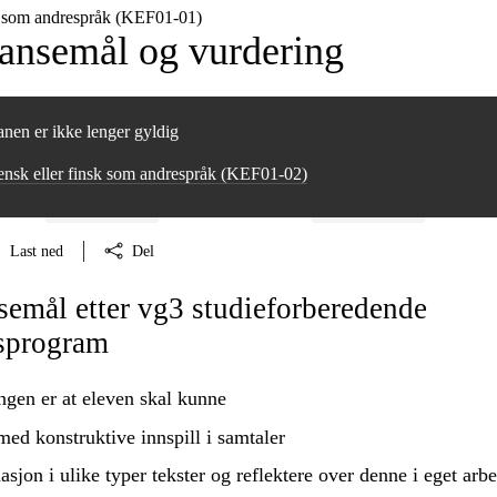
k som andrespråk (KEF01‑01)
nsemål og vurdering
nen er ikke lenger gyldig
nsk eller finsk som andrespråk (KEF01‑02)
Last ned
Del
emål etter vg3 studieforberedende
sprogram
ngen er at eleven skal kunne
 med konstruktive innspill i samtaler
asjon i ulike typer tekster og
reflektere
over denne i eget arbe