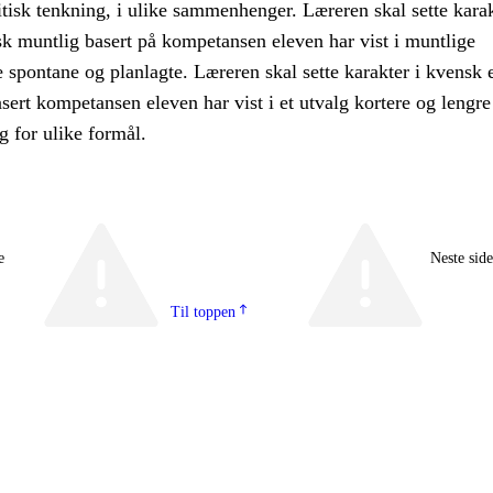
itisk tenkning, i ulike sammenhenger. Læreren skal sette karak
sk muntlig basert på kompetansen eleven har vist i muntlige
e spontane og planlagte. Læreren skal sette karakter i kvensk e
basert kompetansen eleven har vist i et utvalg kortere og lengre
og for ulike formål.
e
Neste sid
Til toppen