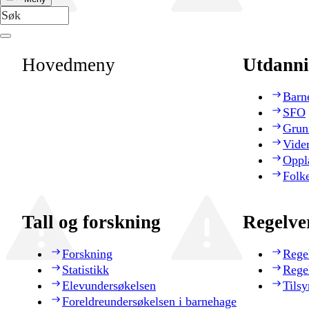
Hovedmeny
Utdanni
Barn
SFO
Grun
Vide
Oppl
Folk
Tall og forskning
Regelve
Forskning
Rege
Statistikk
Rege
Elevundersøkelsen
Tilsy
Foreldreundersøkelsen i barnehage