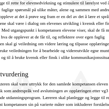
ge til rette for elevmedvirkning og stimulere til lærelyst ved å
e faglige spørsmål på ulike måter, alene og sammen med andr
oppleve at det å prøve seg fram er en del av det å lære et språ
ne skal være i dialog om elevenes utvikling i kvensk eller fi
 Med utgangspunkt i kompetansen elevene viser, skal de få m
å hva de opplever at de får til, og reflektere over egen faglig
en skal gi veiledning om videre læring og tilpasse opplæringe
bruke veiledningen for å bearbeide og videreutvikle egne munt
er og til å bruke kvensk eller finsk i ulike kommunikasjonssitua
tvurdering
teren skal være uttrykk for den samlede kompetansen eleven 
nsk som andrespråk ved avslutningen av opplæringen etter vg3
de utdanningsprogram. Læreren skal planlegge og legge til re
ist kompetansen sin på varierte måter som inkluderer forståels