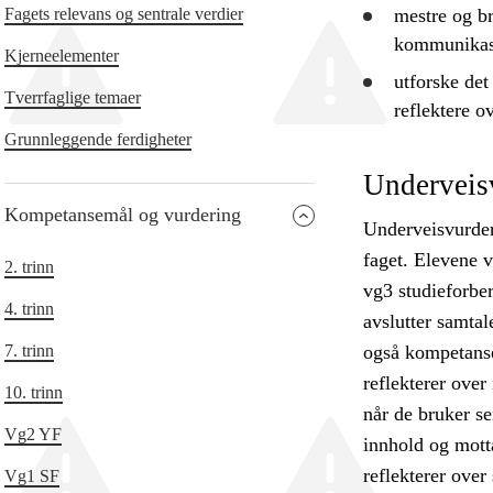
Fagets relevans og sentrale verdier
mestre og
b
kommunikasj
Kjerneelementer
utforske
det 
Tverrfaglige temaer
reflektere
ov
Grunnleggende ferdigheter
Underveis
Kompetansemål og vurdering
Underveisvurderi
faget. Elevene v
2. trinn
vg3 studieforber
4. trinn
avslutter samtal
7. trinn
også kompetanse 
reflekterer over
10. trinn
når de bruker sen
Vg2 YF
innhold og motta
reflekterer over 
Vg1 SF