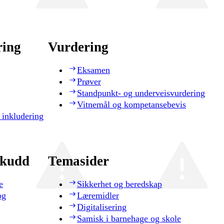
ring
Vurdering
Eksamen
Prøver
Standpunkt- og underveisvurdering
Vitnemål og kompetansebevis
 inkludering
skudd
Temasider
e
Sikkerhet og beredskap
og
Læremidler
Digitalisering
Samisk i barnehage og skole