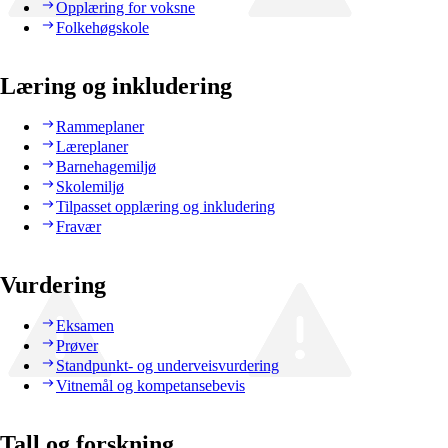
Opplæring for voksne
Folkehøgskole
Læring og inkludering
Rammeplaner
Læreplaner
Barnehagemiljø
Skolemiljø
Tilpasset opplæring og inkludering
Fravær
Vurdering
Eksamen
Prøver
Standpunkt- og underveisvurdering
Vitnemål og kompetansebevis
Tall og forskning