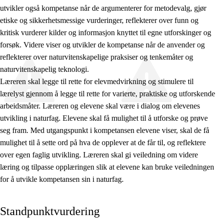
utvikler også kompetanse når de argumenterer for metodevalg, gjør
Vg3 Påbygging
etiske og sikkerhetsmessige vurderinger, reflekterer over funn og
kritisk vurderer kilder og informasjon knyttet til egne utforskinger og
forsøk. Videre viser og utvikler de kompetanse når de anvender og
reflekterer over naturvitenskapelige praksiser og tenkemåter og
naturvitenskapelig teknologi.
Læreren skal legge til rette for elevmedvirkning og stimulere til
lærelyst gjennom å legge til rette for varierte, praktiske og utforskende
arbeidsmåter. Læreren og elevene skal være i dialog om elevenes
utvikling i naturfag. Elevene skal få mulighet til å utforske og prøve
seg fram. Med utgangspunkt i kompetansen elevene viser, skal de få
mulighet til å sette ord på hva de opplever at de får til, og reflektere
over egen faglig utvikling. Læreren skal gi veiledning om videre
læring og tilpasse opplæringen slik at elevene kan bruke veiledningen
for å utvikle kompetansen sin i naturfag.
Standpunktvurdering