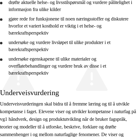
drøfte
aktuelle helse- og livsstilspørsmål og
vurdere
pålitelighet i
10. trinn
informasjon fra ulike kilder
Vg1 SF
gjøre rede for
funksjonene til noen næringsstoffer og diskutere
hvorfor et variert kosthold er viktig i et helse- og
Vg1 BA
bærekraftsperspektiv
Vg1 EL
undersøke og
vurdere
livsløpet til ulike produkter i et
bærekraftsperspektiv
Vg1 FD
undersøke egenskapene til ulike materialer og
Vg1 HS
overflatebehandlinger og
vurdere
bruk av disse i et
bærekraftsperspektiv
Vg1 DT
Vg1 IM
Underveisvurdering
Vg1 NA
Underveisvurderingen skal bidra til å fremme læring og til å utvikle
Vg1 RM
kompetanse i faget. Elevene viser og utvikler kompetanse i naturfag på
vg1 håndverk, design og produktutvikling når de bruker fagspråk,
Vg1 SR
teorier og modeller til å utforske, beskrive, forklare og drøfte
sammenhenger i og mellom naturfaglige fenomener. De viser og
Vg1 TP