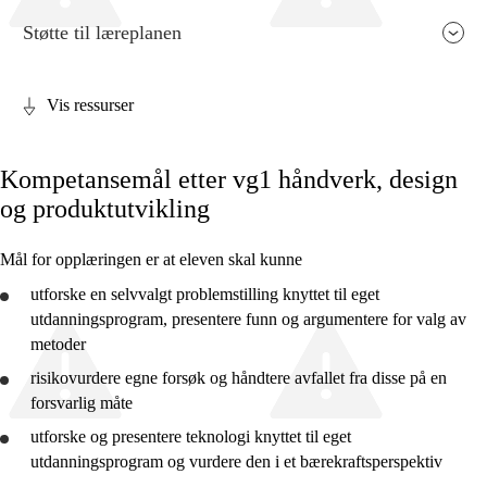
Støtte til læreplanen
Vis ressurser
Fagets relevans og sentrale verdier
Kompetansemål etter vg1 håndverk, design
Kjerneelementer
og produktutvikling
Tverrfaglige temaer
Mål for opplæringen er at eleven skal kunne
Grunnleggende ferdigheter
utforske
en selvvalgt problemstilling knyttet til eget
utdanningsprogram,
presentere
funn og argumentere for valg av
metoder
risikovurdere egne forsøk og håndtere avfallet fra disse på en
2. trinn
forsvarlig måte
4. trinn
utforske
og
presentere
teknologi knyttet til eget
utdanningsprogram og
vurdere
den i et bærekraftsperspektiv
7. trinn