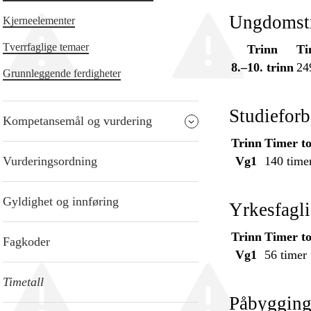
Ungdomstr
Kjerneelementer
Tverrfaglige temaer
Trinn
Ti
8.–10. trinn
24
Grunnleggende ferdigheter
Studiefor
Kompetansemål og vurdering
Trinn
Timer to
Vurderingsordning
Vg1
140 time
Gyldighet og innføring
Yrkesfagl
Trinn
Timer to
Fagkoder
Vg1
56 timer
Timetall
Påbygging 