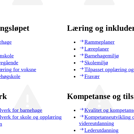
ngsløpet
Læring og inklude
ehage
Rammeplaner
Læreplaner
nskole
Barnehagemiljø
regående
Skolemiljø
æring for voksne
Tilpasset opplæring og
ehøgskole
Fravær
rk
Kompetanse og til
lverk for barnehage
Kvalitet og kompetans
lverk for skole og opplæring
Kompetanseutvikling 
videreutdanning
n
Lederutdanning