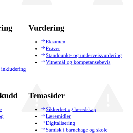
ring
Vurdering
Eksamen
Prøver
Standpunkt- og underveisvurdering
Vitnemål og kompetansebevis
 inkludering
skudd
Temasider
e
Sikkerhet og beredskap
og
Læremidler
Digitalisering
Samisk i barnehage og skole