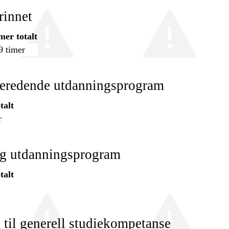
innet
mer totalt
9 timer
beredende utdanningsprogram
talt
r
ig utdanningsprogram
talt
til generell studiekompetanse