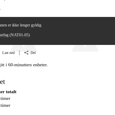
l
nen er ikke lenger gyldig
turfag (NAT01‑05)
Last ned
Del
itt i 60-minutters enheter.
et
er totalt
 timer
 timer