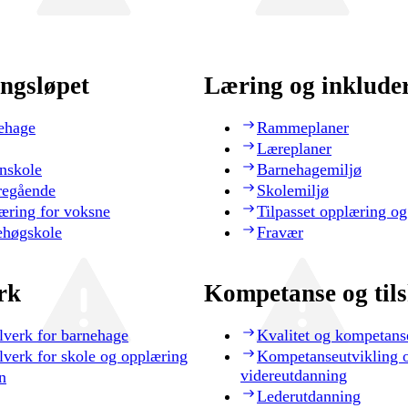
ngsløpet
Læring og inklude
ehage
Rammeplaner
Læreplaner
nskole
Barnehagemiljø
regående
Skolemiljø
æring for voksne
Tilpasset opplæring og
ehøgskole
Fravær
rk
Kompetanse og til
lverk for barnehage
Kvalitet og kompetans
lverk for skole og opplæring
Kompetanseutvikling 
videreutdanning
n
Lederutdanning