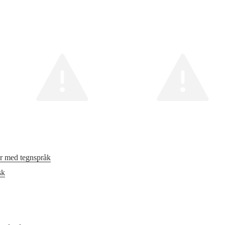
er med tegnspråk
sk