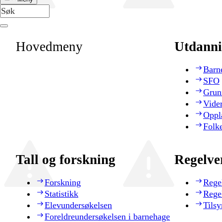
Hovedmeny
Utdanni
Barn
SFO
Grun
Vide
Oppl
Folk
Tall og forskning
Regelve
Forskning
Rege
Statistikk
Rege
Elevundersøkelsen
Tilsy
Foreldreundersøkelsen i barnehage