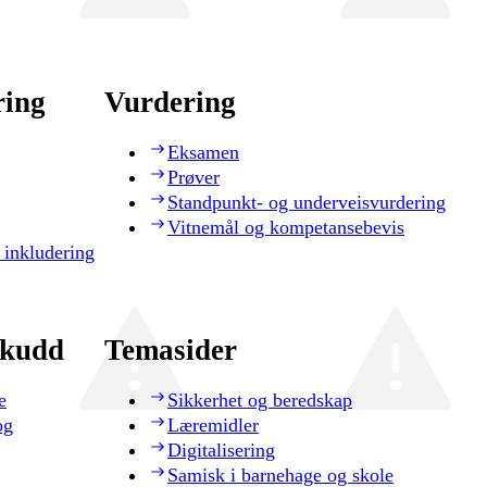
ring
Vurdering
Eksamen
Prøver
Standpunkt- og underveisvurdering
Vitnemål og kompetansebevis
 inkludering
skudd
Temasider
e
Sikkerhet og beredskap
og
Læremidler
Digitalisering
Samisk i barnehage og skole