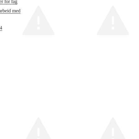
r for fag
 arbeid med
24