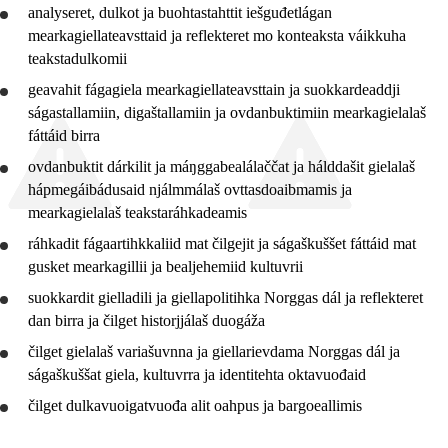
analyseret
,
dulkot
ja
buohtastahttit
iešguđetlágan
mearkagiellateavsttaid ja
reflekteret
mo konteaksta váikkuha
teakstadulkomii
geavahit
fágagiela mearkagiellateavsttain ja suokkardeaddji
ságastallamiin, digaštallamiin ja ovdanbuktimiin mearkagielalaš
fáttáid birra
ovdanbuktit dárkilit ja máŋggabealálaččat ja hálddašit gielalaš
hápmegáibádusaid njálmmálaš ovttasdoaibmamis ja
mearkagielalaš teakstaráhkadeamis
ráhkadit fágaartihkkaliid mat čilgejit ja ságaškuššet fáttáid mat
gusket mearkagillii ja bealjehemiid kultuvrii
suokkardit
gielladili ja giellapolitihka Norggas dál ja
reflekteret
dan birra ja čilget historjjálaš duogáža
čilget gielalaš variašuvnna ja giellarievdama Norggas dál ja
ságaškuššat
giela, kultuvrra ja identitehta oktavuođaid
čilget dulkavuoigatvuođa alit oahpus ja bargoeallimis