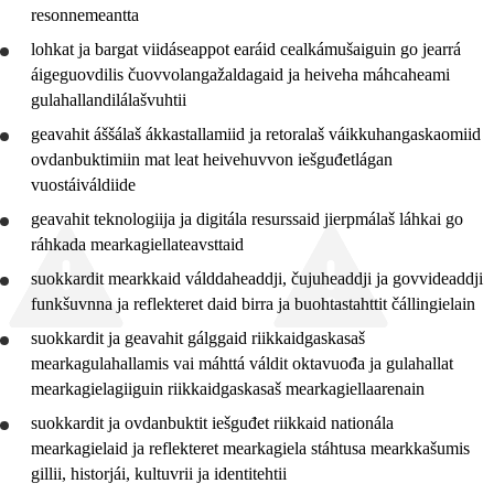
resonnemeantta
7. ceahkki
lohkat ja bargat viidáseappot earáid cealkámušaiguin go jearrá
10. ceahkki
áigeguovdilis čuovvolangažaldagaid ja heiveha máhcaheami
gulahallandilálašvuhtii
Jo2 FO
geavahit
áššálaš ákkastallamiid ja retoralaš váikkuhangaskaomiid
Jo1 SO
ovdanbuktimiin mat leat heivehuvvon iešguđetlágan
vuostáiváldiide
Jo2 SO
geavahit
teknologiija ja digitála resurssaid jierpmálaš láhkai go
Jo3 SO
ráhkada mearkagiellateavsttaid
Jo3 lasáhus
suokkardit
mearkkaid válddaheaddji, čujuheaddji ja govvideaddji
funkšuvnna ja
reflekteret
daid birra ja
buohtastahttit
čállingielain
suokkardit
ja
geavahit
gálggaid riikkaidgaskasaš
mearkagulahallamis vai máhttá váldit oktavuođa ja gulahallat
mearkagielagiiguin riikkaidgaskasaš mearkagiellaarenain
suokkardit
ja ovdanbuktit iešguđet riikkaid nationála
mearkagielaid ja
reflekteret
mearkagiela stáhtusa mearkkašumis
gillii, historjái, kultuvrii ja identitehtii