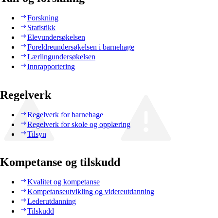
Forskning
Statistikk
Elevundersøkelsen
Foreldreundersøkelsen i barnehage
Lærlingundersøkelsen
Innrapportering
Regelverk
Regelverk for barnehage
Regelverk for skole og opplæring
Tilsyn
Kompetanse og tilskudd
Kvalitet og kompetanse
Kompetanseutvikling og videreutdanning
Lederutdanning
Tilskudd