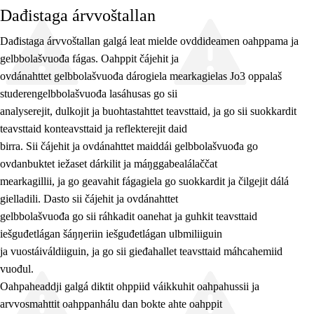
Dađistaga árvvoštallan
Dađistaga árvvoštallan galgá leat mielde ovddideamen oahppama ja
gelbbolašvuođa fágas. Oahppit čájehit ja
ovdánahttet gelbbolašvuođa dárogiela mearkagielas Jo3 oppalaš
studerengelbbolašvuođa lasáhusas go sii
analyserejit, dulkojit ja buohtastahttet teavsttaid, ja go sii suokkardit
teavsttaid konteavsttaid ja reflekterejit daid
birra. Sii čájehit ja ovdánahttet maiddái gelbbolašvuođa go
ovdanbuktet iežaset dárkilit ja máŋggabealálaččat
mearkagillii, ja go geavahit fágagiela go suokkardit ja čilgejit dálá
gielladili. Dasto sii čájehit ja ovdánahttet
gelbbolašvuođa go sii ráhkadit oanehat ja guhkit teavsttaid
iešguđetlágan šáŋŋeriin iešguđetlágan ulbmiliiguin
ja vuostáiváldiiguin, ja go sii gieđahallet teavsttaid máhcahemiid
vuođul.
Oahpaheaddji galgá diktit ohppiid váikkuhit oahpahussii ja
arvvosmahttit oahppanhálu dan bokte ahte oahppit