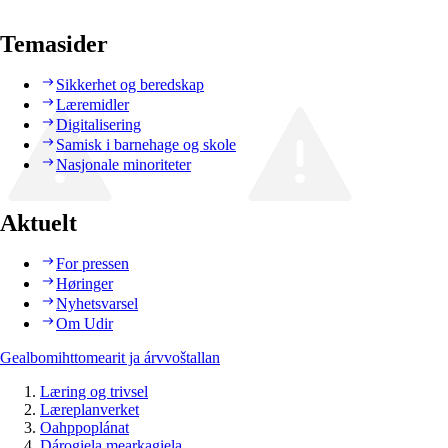
Temasider
Sikkerhet og beredskap
Læremidler
Digitalisering
Samisk i barnehage og skole
Nasjonale minoriteter
Aktuelt
For pressen
Høringer
Nyhetsvarsel
Om Udir
Gealbomihttomearit ja árvvoštallan
Læring og trivsel
Læreplanverket
Oahppoplánat
Dárogiela mearkagiela