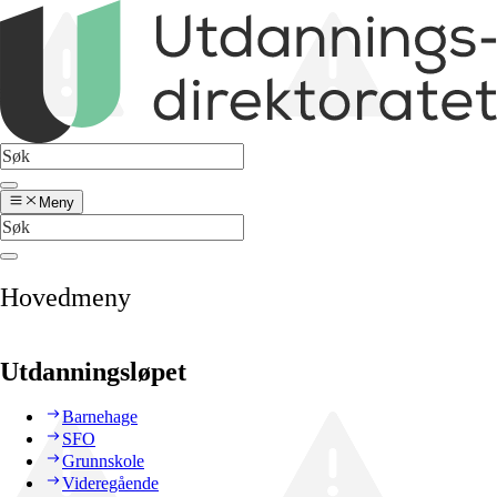
Meny
Hovedmeny
Utdanningsløpet
Barnehage
SFO
Grunnskole
Videregående