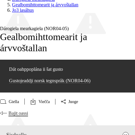
Gealbomihttomearit ja árvvoštallan
Jo3 lasáhus
Dárogiela mearkagiela (NOR04‑05)
Gealbomihttomearit ja
árvvoštallan
Dát oahppoplána ii šat gusto
Gustojeaddji norsk tegnspråk (NOR04‑06)
Giella
Viečča
Juoge
Bajit oassi
Sisdoallu