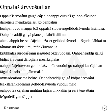
Oppalaš árvvoštallan
Oppalašárvosátni galgá čájehit oahppi ollislaš gelbbolašvuođa
dárogiela mearkagielas, go oahpahus
loahpahuvvo maŋŋá Jo3 oppalaš studerengelbbolašvuođa lasáhusa.
Oahpaheaddji galgá plánet ja láhčit dili nu
ahte oahppit besset čájehit iežaset gelbbolašvuođa iešguđet láhkai mat
fátmmastit áddejumi, reflekšuvnna ja
kritihkalaš jurddašeami iešguđet oktavuođain. Oahpaheaddji galgá
bidjat árvosáni dárogiela mearkagielas
oahppi čájehuvvon gelbbolašvuođa vuođul go oahppi lea čájehan
fágalaš sisdoalu njálmmálaš
ovttasdoaibmama bokte. Oahpaheaddji galgá bidjat árvosáni
teakstaráhkadeamis gelbbolašvuođa vuođul maid
oahppi lea čájehan muhtun fágaartihkkaliin ja eará teavsttain
iešguđetlágan šáŋŋeriin.
Resurssat