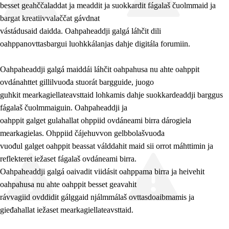
besset geahččaladdat ja meaddit ja suokkardit fágalaš čuolmmaid ja
bargat kreatiivvalaččat gávdnat
vástádusaid daidda. Oahpaheaddji galgá láhčit dili
oahppanovttasbargui luohkkálanjas dahje digitála forumiin.
Oahpaheaddji galgá maiddái láhčit oahpahusa nu ahte oahppit
ovdánahttet gillilvuođa stuorát bargguide, juogo
guhkit mearkagiellateavsttaid lohkamis dahje suokkardeaddji barggus
fágalaš čuolmmaiguin. Oahpaheaddji ja
oahppit galget gulahallat ohppiid ovdáneami birra dárogiela
mearkagielas. Ohppiid čájehuvvon gelbbolašvuođa
vuođul galget oahppit beassat válddahit maid sii orrot máhttimin ja
reflekteret iežaset fágalaš ovdáneami birra.
Oahpaheaddji galgá oaivadit viidásit oahppama birra ja heivehit
oahpahusa nu ahte oahppit besset geavahit
rávvagiid ovddidit gálggaid njálmmálaš ovttasdoaibmamis ja
gieđahallat iežaset mearkagiellateavsttaid.