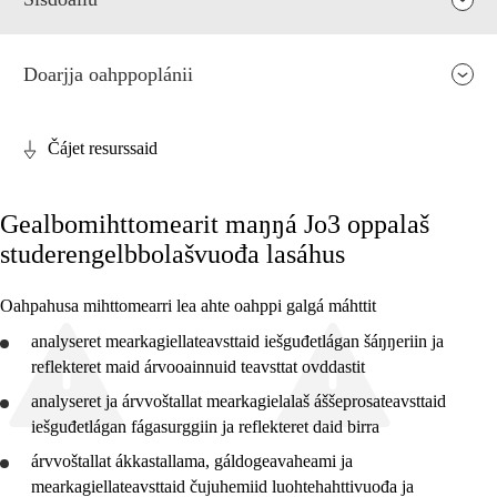
Doarjja oahppoplánii
Čájet resurssaid
Fága relevánsa ja guovddáš árvvut
Gealbomihttomearit maŋŋá Jo3 oppalaš
Guovddášelemeanttat
studerengelbbolašvuođa lasáhus
Fágaidrasttideaddji fáttát
Oahpahusa mihttomearri lea ahte oahppi galgá máhttit
Vuođđogálggat
analyseret
mearkagiellateavsttaid iešguđetlágan šáŋŋeriin ja
reflekteret
maid árvooainnuid teavsttat ovddastit
analyseret
ja
árvvoštallat
mearkagielalaš áššeprosateavsttaid
iešguđetlágan fágasurggiin ja
reflekteret
daid birra
2. ceahkki
árvvoštallat
ákkastallama, gáldogeavaheami ja
4. ceahkki
mearkagiellateavsttaid čujuhemiid luohtehahttivuođa ja