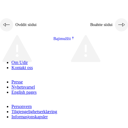
Ovddit siidui
Boahtte siidui
Bajimužžii
Om Udir
Kontakt oss
Presse
Nyhetsvarsel
English pages
Personvern
Tilgjengelighetserklæring
Informasjonskapsler