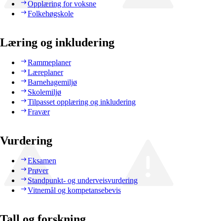
Opplæring for voksne
Folkehøgskole
Læring og inkludering
Rammeplaner
Læreplaner
Barnehagemiljø
Skolemiljø
Tilpasset opplæring og inkludering
Fravær
Vurdering
Eksamen
Prøver
Standpunkt- og underveisvurdering
Vitnemål og kompetansebevis
Tall og forskning