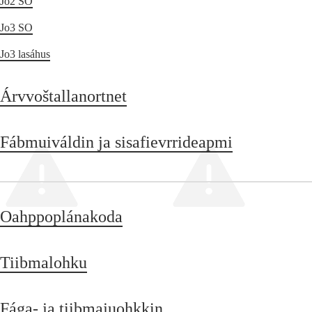
Jo2 SO
Jo3 SO
Jo3 lasáhus
Árvvoštallanortnet
Fábmuiváldin ja sisafievrrideapmi
Oahppoplánakoda
Tiibmalohku
Fága- ja tiibmajuohkkin