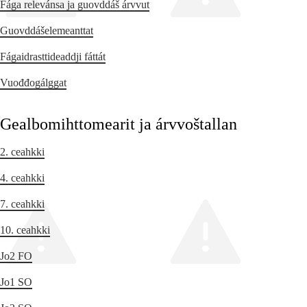
Fága relevánsa ja guovddáš árvvut
Guovddášelemeanttat
Fágaidrasttideaddji fáttát
Vuođđogálggat
Gealbomihttomearit ja árvvoštallan
2. ceahkki
4. ceahkki
7. ceahkki
10. ceahkki
Jo2 FO
Jo1 SO