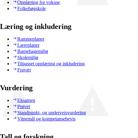
Opplæring for voksne
Folkehøgskole
Læring og inkludering
Rammeplaner
Læreplaner
Barnehagemiljø
Skolemiljø
Tilpasset opplæring og inkludering
Fravær
Vurdering
Eksamen
Prøver
Standpunkt- og underveisvurdering
Vitnemål og kompetansebevis
Tall og forskning