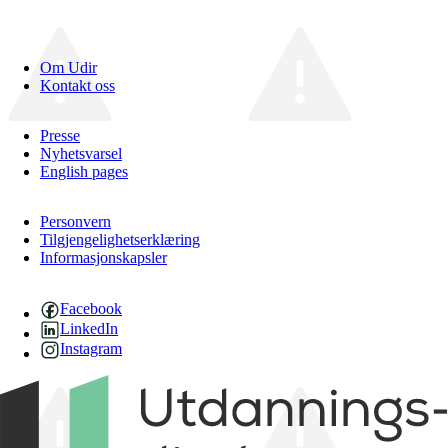
Om Udir
Kontakt oss
Presse
Nyhetsvarsel
English pages
Personvern
Tilgjengelighetserklæring
Informasjonskapsler
Facebook
LinkedIn
Instagram