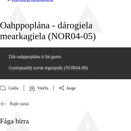
Oahppoplána - dárogiela
mearkagiela (NOR04‑05)
Dát oahppoplána ii šat gusto
Gustojeaddji norsk tegnspråk (NOR04‑06)
Giella
Viečča
Juoge
Bajit oassi
Fága birra