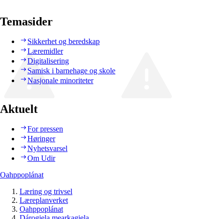
Temasider
Sikkerhet og beredskap
Læremidler
Digitalisering
Samisk i barnehage og skole
Nasjonale minoriteter
Aktuelt
For pressen
Høringer
Nyhetsvarsel
Om Udir
Oahppoplánat
Læring og trivsel
Læreplanverket
Oahppoplánat
Dárogiela mearkagiela