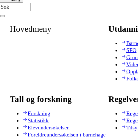
Hovedmeny
Utdanni
Barn
SFO
Grun
Vide
Oppl
Folk
Tall og forskning
Regelve
Forskning
Rege
Statistikk
Rege
Elevundersøkelsen
Tilsy
Foreldreundersøkelsen i barnehage