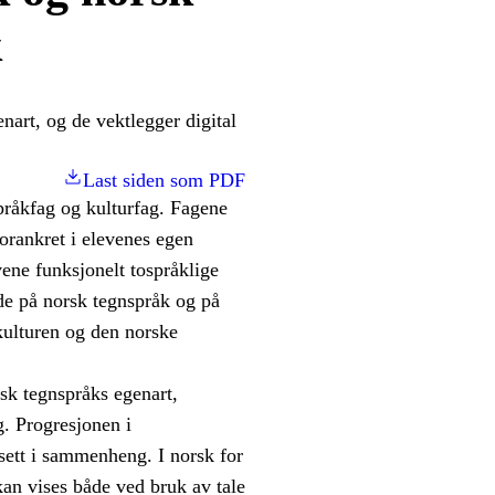
k
nart, og de vektlegger digital
Last siden som PDF
pråkfag og kulturfag. Fagene
orankret i elevenes egen
ene funksjonelt tospråklige
åde på norsk tegnspråk og på
kulturen og den norske
sk tegnspråks egenart,
g. Progresjonen i
sett i sammenheng. I norsk for
kan vises både ved bruk av tale