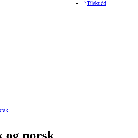
Tilskudd
pråk
 og norsk