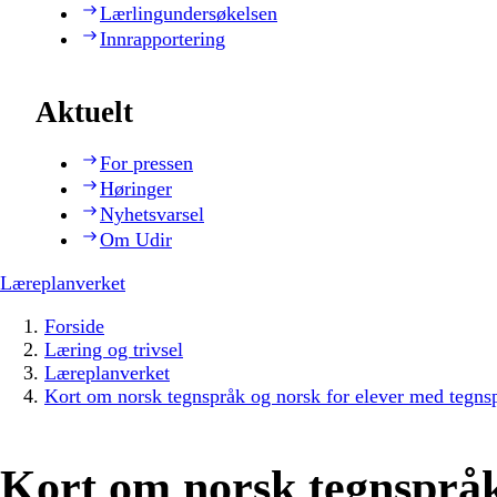
Lærlingundersøkelsen
Innrapportering
Aktuelt
For pressen
Høringer
Nyhetsvarsel
Om Udir
Læreplanverket
Forside
Læring og trivsel
Læreplanverket
Kort om norsk tegnspråk og norsk for elever med tegns
Kort om norsk tegnspråk