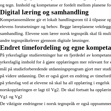
og tegn. Innhold og kompetanse er fordelt mellom planene fo
Digital læring og samhandling
Kompetansemålene gir et lokalt handlingsrom til å tilpasse op
elevens forutsetninger og behov. Begge læreplanene vektlegge
samhandling. Elevene som lærer norsk tegnspråk skal få muli
andre tegnspråkelever gjennom digitale løsninger.
Endret timefordeling og egne kompeta
På yrkesfaglige studieretninger har en fjerdedel av kompetans
yrkesfaglig innhold for å gjøre opplæringen mer relevant for 
mål på studieforberedende utdanningsprogram gjort mer studie
på videre utdanning. Det er også gjort en endring av timefor
på yrkesfag ved at elevene nå skal ha all opplæring i engelsk
norskopplæringen er lagt til Vg2. De skal fortsatt ha opplæri
Vg1 og Vg2
De viktigste endringene i norsk tegnspråk er også oppsummer