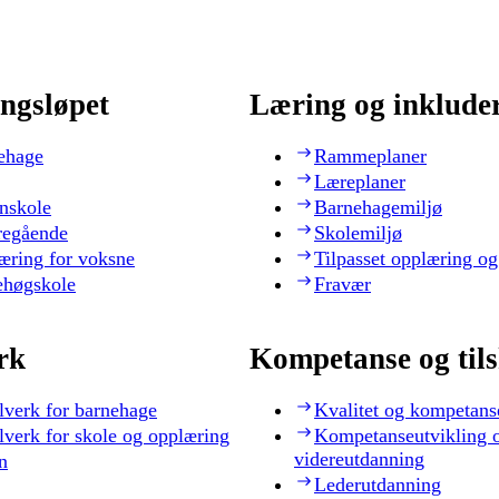
ngsløpet
Læring og inklude
ehage
Rammeplaner
Læreplaner
nskole
Barnehagemiljø
regående
Skolemiljø
æring for voksne
Tilpasset opplæring og
ehøgskole
Fravær
rk
Kompetanse og til
lverk for barnehage
Kvalitet og kompetans
lverk for skole og opplæring
Kompetanseutvikling 
videreutdanning
n
Lederutdanning