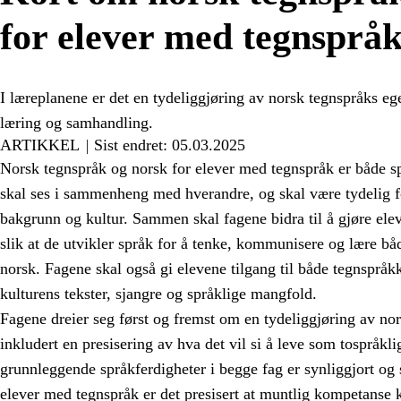
for elever med tegnsprå
I læreplanene er det en tydeliggjøring av norsk tegnspråks ege
læring og samhandling.
ARTIKKEL
Sist endret: 05.03.2025
Norsk tegnspråk og norsk for elever med tegnspråk er både s
skal ses i sammenheng med hverandre, og skal være tydelig f
bakgrunn og kultur. Sammen skal fagene bidra til å gjøre elev
slik at de utvikler språk for å tenke, kommunisere og lære b
norsk. Fagene skal også gi elevene tilgang til både tegnspråk
kulturens tekster, sjangre og språklige mangfold.
Fagene dreier seg først og fremst om en tydeliggjøring av nor
inkludert en presisering av hva det vil si å leve som tospråkli
grunnleggende språkferdigheter i begge fag er synliggjort og 
elever med tegnspråk er det presisert at muntlig kompetanse 