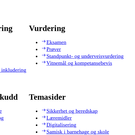
ring
Vurdering
Eksamen
Prøver
Standpunkt- og underveisvurdering
Vitnemål og kompetansebevis
 inkludering
skudd
Temasider
e
Sikkerhet og beredskap
og
Læremidler
Digitalisering
Samisk i barnehage og skole