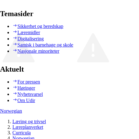
Temasider
Sikkerhet og beredskap
Læremidler
Digitalisering
Samisk i barnehage og skole
Nasjonale minoriteter
Aktuelt
For pressen
Høringer
Nyhetsvarsel
Om Udir
Norwegian
Læring og trivsel
Læreplanverket
Curricula
Norwegian