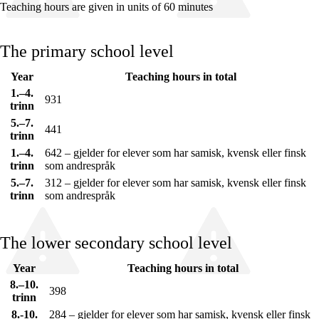
Teaching hours are given in units of 60 minutes
The primary school level
Year
Teaching hours in total
Relevance and central values
1.–4.
931
Core elements
trinn
5.–7.
441
Interdisciplinary topics
trinn
1.–4.
642 – gjelder for elever som har samisk, kvensk eller finsk
Basic skills
trinn
som andrespråk
5.–7.
312 – gjelder for elever som har samisk, kvensk eller finsk
trinn
som andrespråk
The lower secondary school level
Year
Teaching hours in total
8.–10.
398
trinn
8.-10.
284 – gjelder for elever som har samisk, kvensk eller finsk