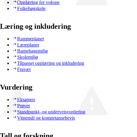
Opplæring for voksne
Folkehøgskole
Læring og inkludering
Rammeplaner
Læreplaner
Barnehagemiljø
Skolemiljø
Tilpasset opplæring og inkludering
Fravær
Vurdering
Eksamen
Prøver
Standpunkt- og underveisvurdering
Vitnemål og kompetansebevis
Tall og forskning