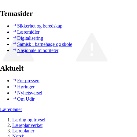
Temasider
Sikkerhet og beredskap
Læremidler
Digitalisering
Samisk i barnehage og skole
Nasjonale minoriteter
Aktuelt
For pressen
Høringer
Nyhetsvarsel
Om Udir
Læreplaner
Læring og trivsel
Læreplanverket
Læreplaner
Norsk