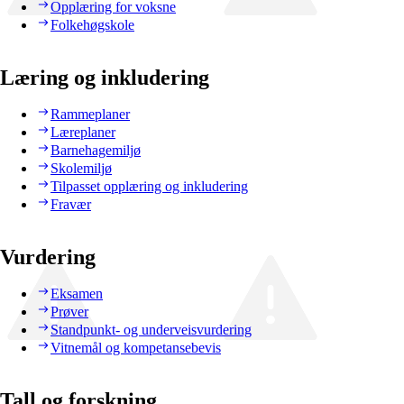
Opplæring for voksne
Folkehøgskole
Læring og inkludering
Rammeplaner
Læreplaner
Barnehagemiljø
Skolemiljø
Tilpasset opplæring og inkludering
Fravær
Vurdering
Eksamen
Prøver
Standpunkt- og underveisvurdering
Vitnemål og kompetansebevis
Tall og forskning