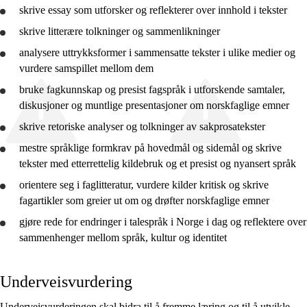
skrive essay som utforsker og reflekterer over innhold i tekster
skrive litterære tolkninger og sammenlikninger
analysere
uttrykksformer i sammensatte tekster i ulike medier og
vurdere
samspillet mellom dem
bruke
fagkunnskap og presist fagspråk i utforskende samtaler,
diskusjoner og muntlige presentasjoner om norskfaglige emner
skrive retoriske analyser og tolkninger av sakprosatekster
mestre språklige formkrav på hovedmål og sidemål og skrive
tekster med etterrettelig kildebruk og et presist og nyansert språk
orientere seg i faglitteratur,
vurdere
kilder kritisk og skrive
fagartikler som greier ut om og drøfter norskfaglige emner
gjøre rede for
endringer i talespråk i Norge i dag og
reflektere
over
sammenhenger mellom språk, kultur og identitet
Underveisvurdering
Underveisvurderingen skal bidra til å fremme læring og til å utvikle