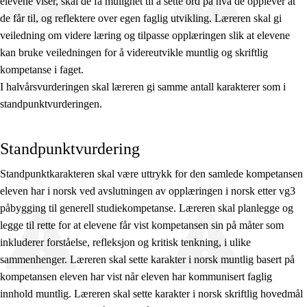
elevene viser, skal de få mulighet til å sette ord på hva de opplever at
de får til, og reflektere over egen faglig utvikling. Læreren skal gi
veiledning om videre læring og tilpasse opplæringen slik at elevene
kan bruke veiledningen for å videreutvikle muntlig og skriftlig
kompetanse i faget.
I halvårsvurderingen skal læreren gi samme antall karakterer som i
standpunktvurderingen.
Standpunktvurdering
Standpunktkarakteren skal være uttrykk for den samlede kompetansen
eleven har i norsk ved avslutningen av opplæringen i norsk etter vg3
påbygging til generell studiekompetanse. Læreren skal planlegge og
legge til rette for at elevene får vist kompetansen sin på måter som
inkluderer forståelse, refleksjon og kritisk tenkning, i ulike
sammenhenger. Læreren skal sette karakter i norsk muntlig basert på
kompetansen eleven har vist når eleven har kommunisert faglig
innhold muntlig. Læreren skal sette karakter i norsk skriftlig hovedmål