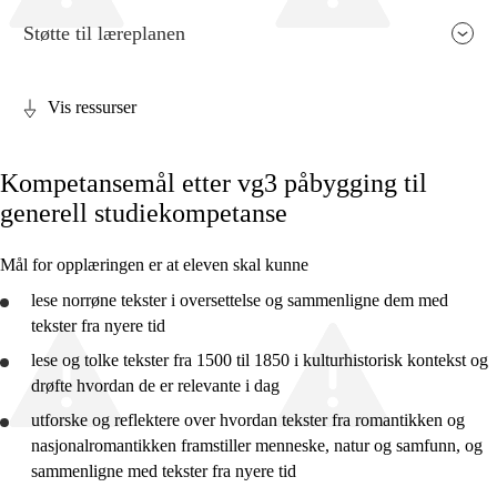
Støtte til læreplanen
Vis ressurser
Fagets relevans og sentrale verdier
Kompetansemål etter vg3 påbygging til
Kjerneelementer
generell studiekompetanse
Tverrfaglige temaer
Mål for opplæringen er at eleven skal kunne
Grunnleggende ferdigheter
lese norrøne tekster i oversettelse og
sammenligne
dem med
tekster fra nyere tid
lese og
tolke
tekster fra 1500 til 1850 i kulturhistorisk kontekst og
drøfte
hvordan de er relevante i dag
2. trinn
utforske
og
reflektere
over hvordan tekster fra romantikken og
4. trinn
nasjonalromantikken framstiller menneske, natur og samfunn, og
sammenligne
med tekster fra nyere tid
7. trinn