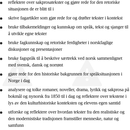
reflektere
over sakprosatekster og
gjøre rede for
den retoriske
10. trinn
situasjonen de er blitt til i
Vg2 yrkesfag
skrive fagartikler som gjør rede for og drøfter tekster i kontekst
bruke
tilbakemeldinger og kunnskap om språk, tekst og sjanger til
Vg1 studieforberedende
å
utvikle
egne tekster
Vg2 studieforberedende
bruke
fagkunnskap og retoriske ferdigheter i norskfaglige
diskusjoner og presentasjoner
Vg3 studieforberedende
bruke
fagspråk til å
beskrive
særtrekk ved norsk sammenlignet
Vg3 påbygg
med svensk, dansk og norrønt
gjøre rede for
den historiske bakgrunnen for språksituasjonen i
Norge i dag
analysere
og
tolke
romaner, noveller, drama, lyrikk og sakprosa på
bokmål og nynorsk fra 1850 til i dag og
reflektere
over tekstene i
lys av den kulturhistoriske konteksten og elevens egen samtid
utforske
og
reflektere
over hvordan tekster fra den realistiske og
den modernistiske tradisjonen framstiller menneske, natur og
samfunn