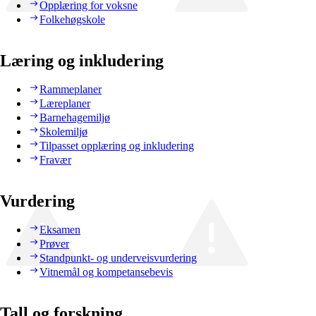
Opplæring for voksne
Folkehøgskole
Læring og inkludering
Rammeplaner
Læreplaner
Barnehagemiljø
Skolemiljø
Tilpasset opplæring og inkludering
Fravær
Vurdering
Eksamen
Prøver
Standpunkt- og underveisvurdering
Vitnemål og kompetansebevis
Tall og forskning