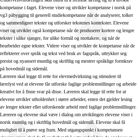
kompetanse i faget. Elevene viser og utvikler kompetanse i norsk på
vg3 påbygging til generell studiekompetanse når de analyserer, tolker
og sammenligner tekster og utforsker tekstenes kontekster. Elevene
viser og utvikler også kompetanse når de produserer kortere og lengre
tekster i ulike sjangre, for ulike formål og mottakere, og når de
bearbeider egne tekster. Videre viser og utvikler de kompetanse når de
reflekterer over språk og tekst ved bruk av fagspråk, uttrykker seg
presist og nyansert muntlig og skriftlig og mestrer språklige formkrav
på hovedmål og sidemål.
Læreren skal legge til rette for elevmedvirkning og stimulere til
lærelyst ved at elevene får utforske faglige problemstillinger og arbeide
kreativt for å finne svar på disse. Læreren skal legge til rette for at
elevene utvikler utholdenhet i større arbeider, enten det gjelder lesing
av lengre tekster eller utforskende arbeid med faglige problemstillinger.
Læreren og elevene skal være i dialog om utviklingen elevene viser i
norsk muntlig og i skriftlig hovedmål og sidemål. Elevene skal få
mulighet til å prøve seg fram. Med utgangspunkt i kompetansen