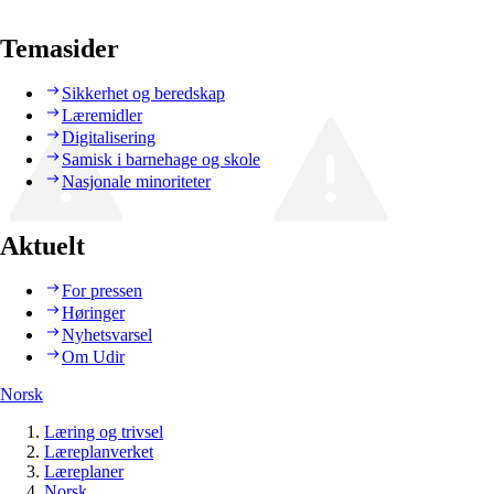
Temasider
Sikkerhet og beredskap
Læremidler
Digitalisering
Samisk i barnehage og skole
Nasjonale minoriteter
Aktuelt
For pressen
Høringer
Nyhetsvarsel
Om Udir
Norsk
Læring og trivsel
Læreplanverket
Læreplaner
Norsk