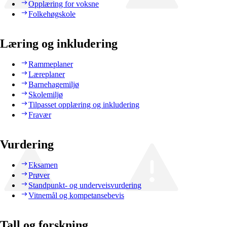
Opplæring for voksne
Folkehøgskole
Læring og inkludering
Rammeplaner
Læreplaner
Barnehagemiljø
Skolemiljø
Tilpasset opplæring og inkludering
Fravær
Vurdering
Eksamen
Prøver
Standpunkt- og underveisvurdering
Vitnemål og kompetansebevis
Tall og forskning