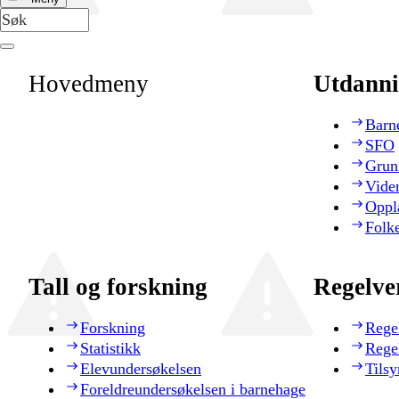
Hovedmeny
Utdanni
Barn
SFO
Grun
Vide
Oppl
Folk
Tall og forskning
Regelve
Forskning
Rege
Statistikk
Rege
Elevundersøkelsen
Tilsy
Foreldreundersøkelsen i barnehage