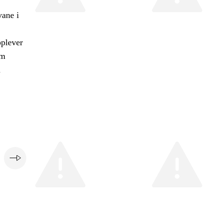
vane i
pplever
om
å
e