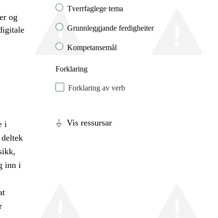
Tverrfaglege tema
er og
Grunnleggjande ferdigheiter
igitale
Kompetansemål
Forklaring
Forklaring av verb
Vis ressursar
 i
 deltek
sikk,
 inn i
at
r