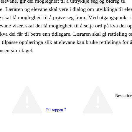
 elevane, gir dei moglegheit til å uttrykkje seg og bidreg til
e. Læraren og elevane skal vere i dialog om utviklinga til ele
 skal få moglegheit til å prøve seg fram. Med utgangspunkt i
ane viser, skal dei få moglegheit til å setje ord på kva dei o
g kva dei får til betre enn tidlegare. Læraren skal gi rettleiing 
 tilpasse opplæringa slik at elevane kan bruke rettleiinga for 
sen sin i faget.
Neste sid
Til toppen