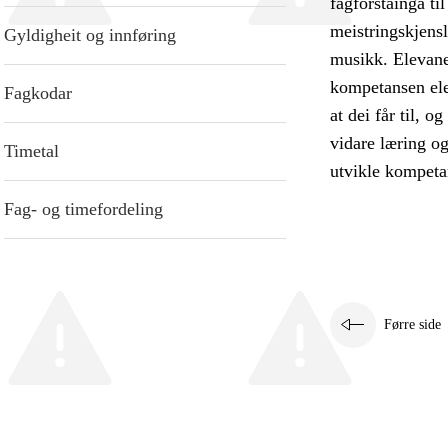
fagforståinga til
meistringskjensl
Gyldigheit og innføring
musikk. Elevane
kompetansen elev
Fagkodar
at dei får til, o
vidare læring og
Timetal
utvikle kompetan
Fag- og timefordeling
Førre side