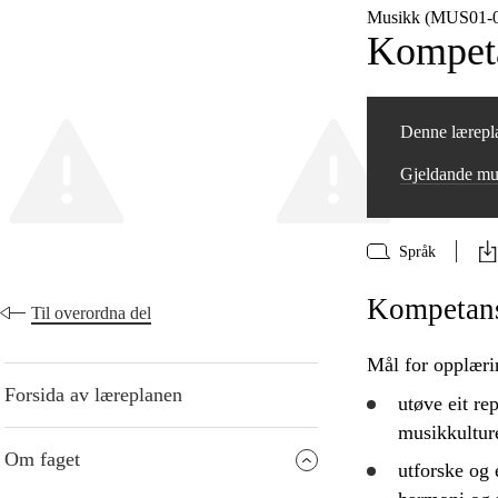
Musikk (MUS01‑0
Kompeta
Denne lærepla
Gjeldande m
Språk
Kompetanse
Til overordna del
Mål for opplæri
Forsida av læreplanen
utøve eit re
musikkulture
Om faget
utforske
og e