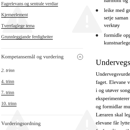
harmoni og 
Fagrelevans og sentrale verdiar
leike med g
Kjerneelement
setje saman 
verktøy
Tverrfaglege tema
formidle op
Grunnleggjande ferdigheiter
kunstnarleg
Kompetansemål og vurdering
Undervegs
2. trinn
Undervegsvurderi
4. trinn
faget. Elevane v
i og utøver song
7. trinn
eksperimenterer 
10. trinn
og formidlar mu
Læraren skal leg
elevane får lytt
Vurderingsordning