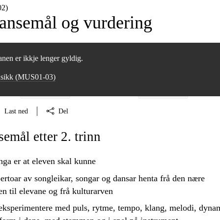
2)
nsemål og vurdering
nen er ikkje lenger gyldig.
usikk (MUS01‑03)
Last ned
Del
mål etter 2. trinn
nga er at eleven skal kunne
pertoar av songleikar, songar og dansar henta frå den nære
n til elevane og frå kulturarven
ksperimentere med puls, rytme, tempo, klang, melodi, dyna