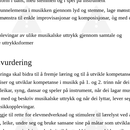
form i dans, med stemmen og i spel på instrument
runnelementa i musikken gjennom lyd og stemme, lage mønst
mønstra til enkle improvisasjonar og komposisjonar, òg med d
plevingar av ulike musikalske uttrykk gjennom samtale og
e uttrykksformer
vurdering
nga skal bidra til å fremje læring og til å utvikle kompetanse
iser og utviklar kompetanse i musikk på 1. og 2. trinn når dei
leikar, syng, dansar og speler på instrument, når dei lagar mu
med og beskriv musikalske uttrykk og når dei lyttar, lever seg
sikkopplevingar.
gje til rette for elevmedverknad og stimulere til lærelyst ved 
e, leike, undre seg og bruke sansane sine på måtar som utvikla