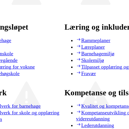
ngsløpet
Læring og inklude
ehage
Rammeplaner
Læreplaner
nskole
Barnehagemiljø
regående
Skolemiljø
æring for voksne
Tilpasset opplæring og
ehøgskole
Fravær
rk
Kompetanse og til
lverk for barnehage
Kvalitet og kompetans
lverk for skole og opplæring
Kompetanseutvikling 
videreutdanning
n
Lederutdanning