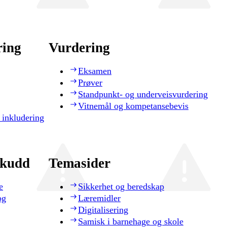
ring
Vurdering
Eksamen
Prøver
Standpunkt- og underveisvurdering
Vitnemål og kompetansebevis
 inkludering
skudd
Temasider
e
Sikkerhet og beredskap
og
Læremidler
Digitalisering
Samisk i barnehage og skole