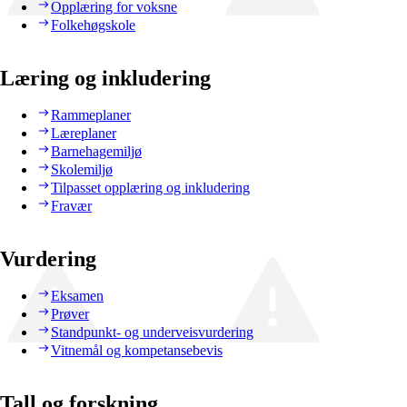
Opplæring for voksne
Folkehøgskole
Læring og inkludering
Rammeplaner
Læreplaner
Barnehagemiljø
Skolemiljø
Tilpasset opplæring og inkludering
Fravær
Vurdering
Eksamen
Prøver
Standpunkt- og underveisvurdering
Vitnemål og kompetansebevis
Tall og forskning