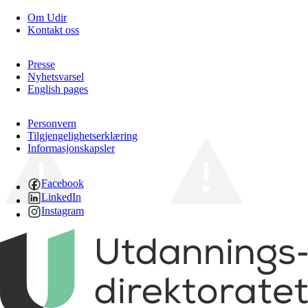
Om Udir
Kontakt oss
Presse
Nyhetsvarsel
English pages
Personvern
Tilgjengelighetserklæring
Informasjonskapsler
Facebook
LinkedIn
Instagram