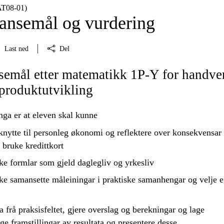
AT08‑01)
nsemål og vurdering
Last ned
Del
emål etter matematikk 1P-Y for handve
produktutvikling
nga er at eleven skal kunne
knytte til personleg økonomi og
reflektere
over konsekvensar 
å
bruke
kredittkort
ke
formlar som gjeld daglegliv og yrkesliv
ke
samansette måleiningar i praktiske samanhengar og velje e
a frå praksisfeltet, gjere overslag og berekningar og lage
ge framstillingar av resultata og
presentere
desse