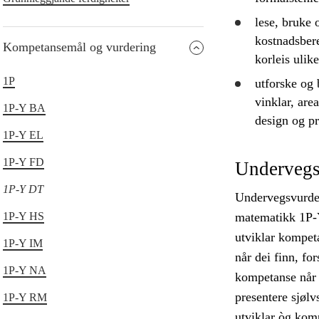
lese,
bruke
o
kostnadsbere
Kompetansemål og vurdering
korleis ulike
1P
utforske
og
vinklar, are
1P-Y BA
design og p
1P-Y EL
1P-Y FD
Undervegs
1P-Y DT
Undervegsvurderi
1P-Y HS
matematikk 1P-Y
utviklar kompet
1P-Y IM
når dei finn, fo
1P-Y NA
kompetanse når d
presentere sjølv
1P-Y RM
utviklar òg kom