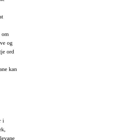
at
e om
øve og
tje ord
vane kan
 i
rk,
elevane