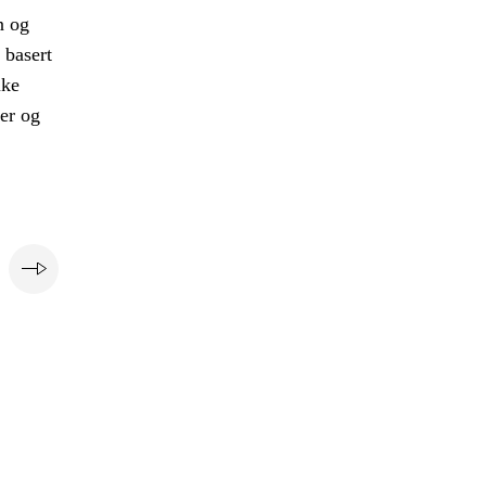
n og
 basert
uke
er og
e