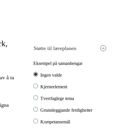
rk,
Støtte til læreplanen
Eksempel på samanhengar
Ingen valde
av å ta
Kjerneelement
Tverrfaglege tema
igna
Grunnleggjande ferdigheiter
Kompetansemål