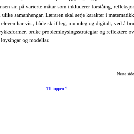
nsen sin på varierte måtar som inkluderer forståing, refleksjo
 i ulike samanhengar. Læraren skal setje karakter i matematikk
leven har vist, både skriftleg, munnleg og digitalt, ved å br
rykksformer, bruke problemløysingsstrategiar og reflektere ov
 løysingar og modellar.
Neste sid
Til toppen