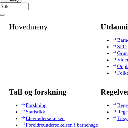
Hovedmeny
Utdanni
Barn
SFO
Grun
Vide
Oppl
Folk
Tall og forskning
Regelve
Forskning
Rege
Statistikk
Rege
Elevundersøkelsen
Tilsy
Foreldreundersøkelsen i barnehage