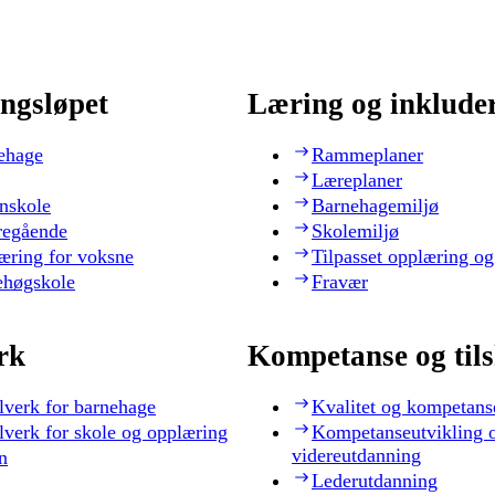
ngsløpet
Læring og inklude
ehage
Rammeplaner
Læreplaner
nskole
Barnehagemiljø
regående
Skolemiljø
æring for voksne
Tilpasset opplæring og
ehøgskole
Fravær
rk
Kompetanse og til
lverk for barnehage
Kvalitet og kompetans
lverk for skole og opplæring
Kompetanseutvikling 
videreutdanning
n
Lederutdanning