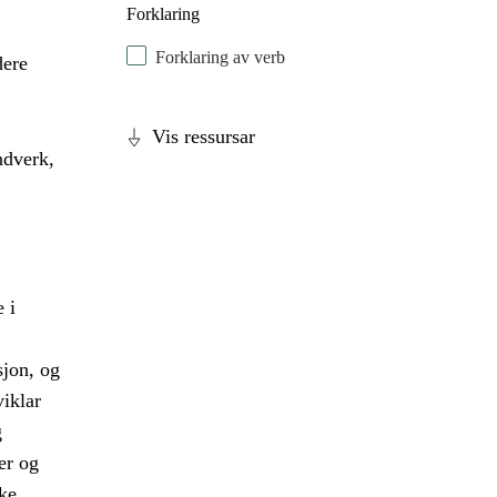
Forklaring
Forklaring av verb
dere
,
Vis ressursar
ndverk,
 i
sjon, og
iklar
g
er og
ke