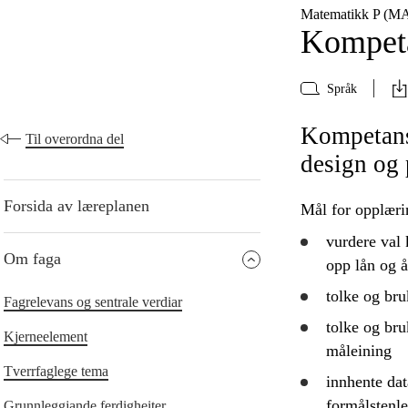
Matematikk P (M
Kompeta
Språk
Kompetans
Til overordna del
design og 
Forsida av læreplanen
Mål for opplæri
vurdere
val 
Om faga
opp lån og 
tolke
og
bru
Fagrelevans og sentrale verdiar
tolke
og
bru
Kjerneelement
måleining
Tverrfaglege tema
innhente dat
formålstenle
Grunnleggjande ferdigheiter