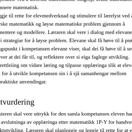
nnere matematisk.
gje til rette for elevmedverknad og stimulere til lærelyst ved 
orske matematikk og løyse matematiske problem gjennom å
mentere og modellere. Læraren skal vere i dialog med elevan
 i strategiar for å løyse problem. Elevane skal få høve til å pr
gspunkt i kompetansen elevane viser, skal dei få høve til å se
er at dei får til, og reflektere over si eiga faglege utvikling.
rettleiing om vidare læring og tilpasse opplæringa slik at ele
a for å utvikle kompetansen sin i å sjå samanhengar mellom
raktiske anvendingar.
tvurdering
teren skal vere uttrykk for den samla kompetansen eleven har
avslutninga av opplæringa etter matematikk 1P-Y for handve
tutvikling. Læraren skal planleggje og leggje til rette for at 