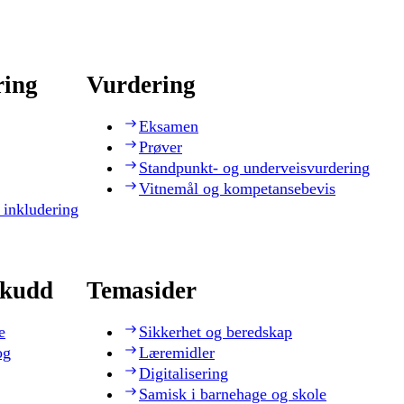
ring
Vurdering
Eksamen
Prøver
Standpunkt- og underveisvurdering
Vitnemål og kompetansebevis
 inkludering
skudd
Temasider
e
Sikkerhet og beredskap
og
Læremidler
Digitalisering
Samisk i barnehage og skole