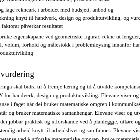
g lage rekneark i arbeidet med budsjett, anbod og
kning knytt til handverk, design og produktutvikling, og
vur
 faktorar påverkar resultatet
bruke
eigenskapane ved geometriske figurar, rekne ut lengder
al, volum, forhold og målestokk i problemløysing innanfor ha
roduktutvikling
vurdering
nga skal bidra til å fremje læring og til å utvikle kompetanse
 for handverk, design og produktutvikling. Elevane viser og
anse i faget når dei bruker matematiske omgrep i kommunika
rstår og bruker matematiske samanhengar. Elevane viser og utv
ei jobbar praktisk og utforskande ved å planleggje, utføre o
stendig arbeid knytt til arbeidslivet og samfunnet. Elevane vis
petanse ved å utforske matematiske omgrep, bruke matematis