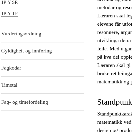
1P-Y SR
metodar og reso
1P-Y TP
Læraren skal leg
elevane får utf
resonnere, argu
Vurderingsordning
utviklinga deira
feile. Med utgan
Gyldigheit og innføring
på kva dei opplev
Læraren skal gi 
Fagkodar
bruke rettleiing
matematikk og p
Timetal
Standpunk
Fag- og timefordeling
Standpunktkarak
matematikk ved 
design og produk