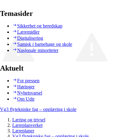
Temasider
Sikkerhet og beredskap
Læremidler
Digitalisering
Samisk i barnehage og skole
Nasjonale minoriteter
Aktuelt
For pressen
Høringer
Nyhetsvarsel
Om Udir
Vg3 flytekniske fag – opplæring i skole
Læring og trivsel
Læreplanverket
Læreplaner
Vg3 flytekniske fag – opplæring i skole