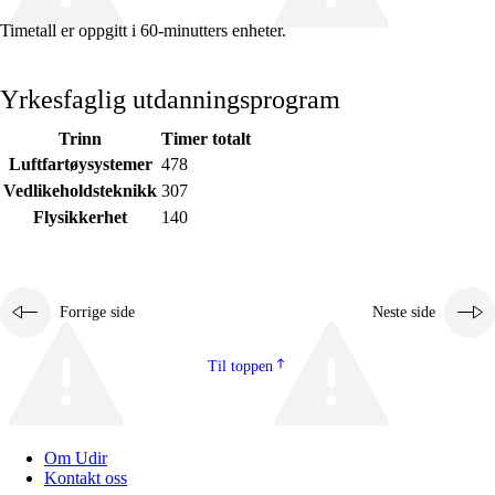
Timetall er oppgitt i 60-minutters enheter.
Yrkesfaglig utdanningsprogram
Trinn
Timer totalt
Fagenes relevans og sentrale verdier
Luftfartøysystemer
478
Kjerneelementer
Vedlikeholdsteknikk
307
Flysikkerhet
140
Tverrfaglige temaer
Grunnleggende ferdigheter
Forrige side
Neste side
Til toppen
Om Udir
Kontakt oss