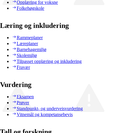
Opplæring for voksne
Folkehøgskole
Læring og inkludering
Rammeplaner
Læreplaner
Barnehagemiljø
Skolemiljø
Tilpasset opplæring og inkludering
Fravær
Vurdering
Eksamen
Prøver
Standpunkt- og underveisvurdering
Vitnemål og kompetansebevis
Tall og forskning