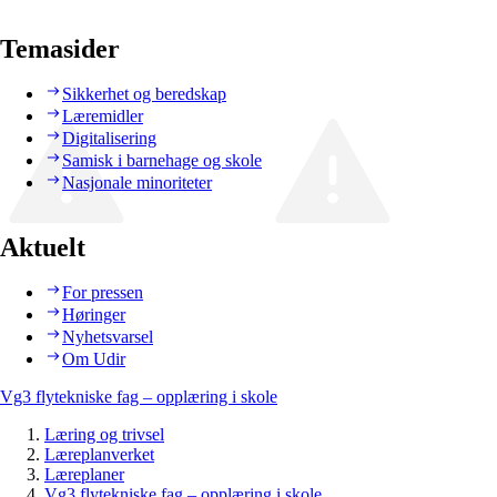
Temasider
Sikkerhet og beredskap
Læremidler
Digitalisering
Samisk i barnehage og skole
Nasjonale minoriteter
Aktuelt
For pressen
Høringer
Nyhetsvarsel
Om Udir
Vg3 flytekniske fag – opplæring i skole
Læring og trivsel
Læreplanverket
Læreplaner
Vg3 flytekniske fag – opplæring i skole