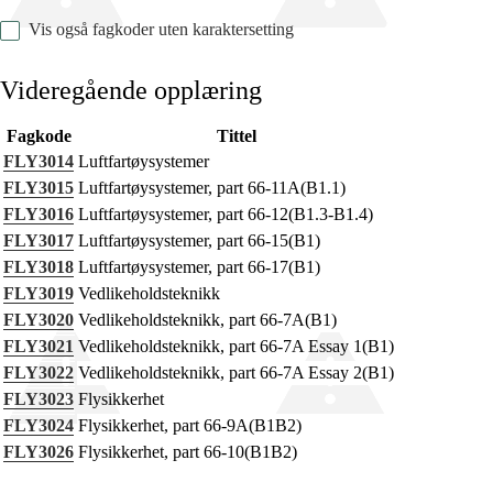
Vis også fagkoder uten karaktersetting
Videregående opplæring
Fagkode
Tittel
Fagenes relevans og sentrale verdier
FLY3014
Luftfartøysystemer
Kjerneelementer
FLY3015
Luftfartøysystemer, part 66-11A(B1.1)
FLY3016
Luftfartøysystemer, part 66-12(B1.3-B1.4)
Tverrfaglige temaer
FLY3017
Luftfartøysystemer, part 66-15(B1)
Grunnleggende ferdigheter
FLY3018
Luftfartøysystemer, part 66-17(B1)
FLY3019
Vedlikeholdsteknikk
FLY3020
Vedlikeholdsteknikk, part 66-7A(B1)
FLY3021
Vedlikeholdsteknikk, part 66-7A Essay 1(B1)
FLY3022
Vedlikeholdsteknikk, part 66-7A Essay 2(B1)
FLY3023
Flysikkerhet
FLY3024
Flysikkerhet, part 66-9A(B1B2)
FLY3026
Flysikkerhet, part 66-10(B1B2)