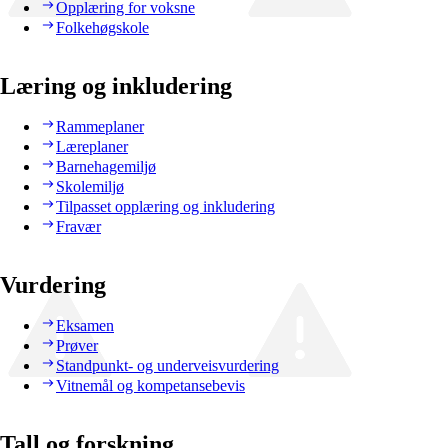
Opplæring for voksne
Folkehøgskole
Læring og inkludering
Rammeplaner
Læreplaner
Barnehagemiljø
Skolemiljø
Tilpasset opplæring og inkludering
Fravær
Vurdering
Eksamen
Prøver
Standpunkt- og underveisvurdering
Vitnemål og kompetansebevis
Tall og forskning