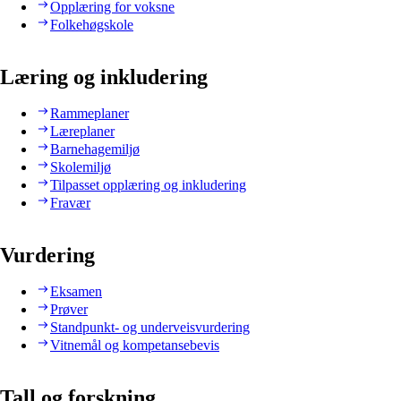
Opplæring for voksne
Folkehøgskole
Læring og inkludering
Rammeplaner
Læreplaner
Barnehagemiljø
Skolemiljø
Tilpasset opplæring og inkludering
Fravær
Vurdering
Eksamen
Prøver
Standpunkt- og underveisvurdering
Vitnemål og kompetansebevis
Tall og forskning