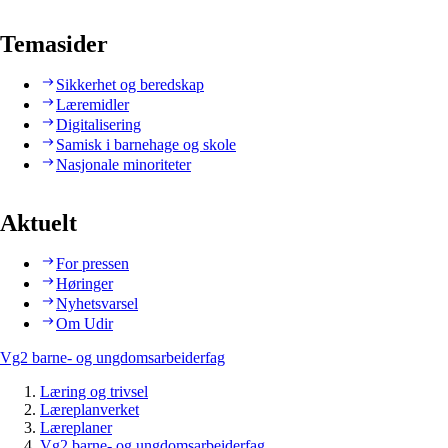
Temasider
Sikkerhet og beredskap
Læremidler
Digitalisering
Samisk i barnehage og skole
Nasjonale minoriteter
Aktuelt
For pressen
Høringer
Nyhetsvarsel
Om Udir
Vg2 barne- og ungdomsarbeiderfag
Læring og trivsel
Læreplanverket
Læreplaner
Vg2 barne- og ungdomsarbeiderfag