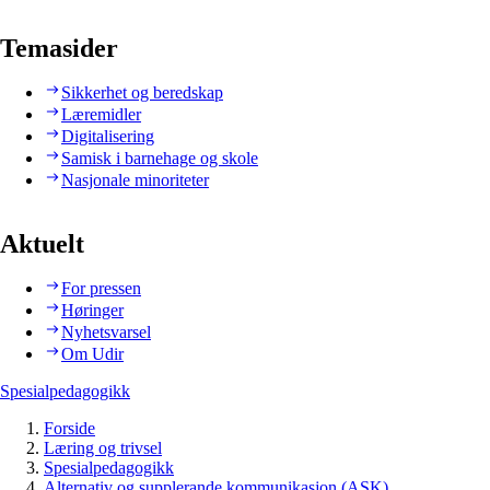
Temasider
Sikkerhet og beredskap
Læremidler
Digitalisering
Samisk i barnehage og skole
Nasjonale minoriteter
Aktuelt
For pressen
Høringer
Nyhetsvarsel
Om Udir
Spesialpedagogikk
Forside
Læring og trivsel
Spesialpedagogikk
Alternativ og supplerande kommunikasjon (ASK)