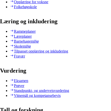
Opplæring for voksne
Folkehøgskole
Læring og inkludering
Rammeplaner
Læreplaner
Barnehagemiljø
Skolemiljø
Tilpasset opplæring og inkludering
Fravær
Vurdering
Eksamen
Prøver
Standpunkt- og underveisvurdering
Vitnemål og kompetansebevis
Tall og forskning