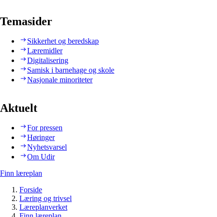
Temasider
Sikkerhet og beredskap
Læremidler
Digitalisering
Samisk i barnehage og skole
Nasjonale minoriteter
Aktuelt
For pressen
Høringer
Nyhetsvarsel
Om Udir
Finn læreplan
Forside
Læring og trivsel
Læreplanverket
Finn læreplan