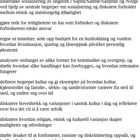
undersøke sosialisering av ungdom i Sápmi/Sábme/Saepmie og Norge
ved hjelp av sentrale begreper om sosialisering og diskutere forholdet
mellom etnisk og statsborgelig tilhørighet
gjøre rede for rettighetene en har som forbruker og diskutere
forbrukerens etiske ansvar
regne ut inntekter, sette opp budsjett for en husholdning og vurdere
hvordan livssituasjon, sparing og låneopptak påvirker personlig
økonomi
analysere omfanget av ulike former for kriminalitet og overgrep, og
drøfte hvordan slike handlinger kan forebygges, og hvordan rettsstaten
fungerer
definere begrepet kultur og gi eksempler på hvordan kultur,
kjønnsroller og familie-, slekts- og samlivsformer varierer fra sted til
sted, og endrer seg over tid
diskutere hovedtrekk og variasjoner i samisk kultur i dag og reflektere
over hva det vil si å være urfolk
diskutere hvordan religiøs, etnisk og kulturell variasjon skaper
muligheter og utfordringer
drøfte årsaker til at fordommer, rasisme og diskriminering oppstår, og