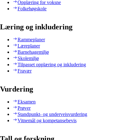
Opplæring for voksne
Folkehøgskole
Læring og inkludering
Rammeplaner
Læreplaner
Barnehagemiljø
Skolemiljø
Tilpasset opplæring og inkludering
Fravær
Vurdering
Eksamen
Prøver
Standpunkt- og underveisvurdering
Vitnemål og kompetansebevis
Tall og forskning