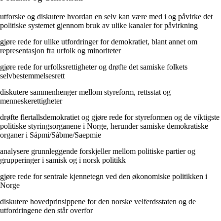
utforske og diskutere hvordan en selv kan være med i og påvirke det
politiske systemet gjennom bruk av ulike kanaler for påvirkning
gjøre rede for ulike utfordringer for demokratiet, blant annet om
representasjon fra urfolk og minoriteter
gjøre rede for urfolksrettigheter og drøfte det samiske folkets
selvbestemmelsesrett
diskutere sammenhenger mellom styreform, rettsstat og
menneskerettigheter
drøfte flertallsdemokratiet og gjøre rede for styreformen og de viktigste
politiske styringsorganene i Norge, herunder samiske demokratiske
organer i Sápmi/Sábme/Saepmie
analysere grunnleggende forskjeller mellom politiske partier og
grupperinger i samisk og i norsk politikk
gjøre rede for sentrale kjennetegn ved den økonomiske politikken i
Norge
diskutere hovedprinsippene for den norske velferdsstaten og de
utfordringene den står overfor