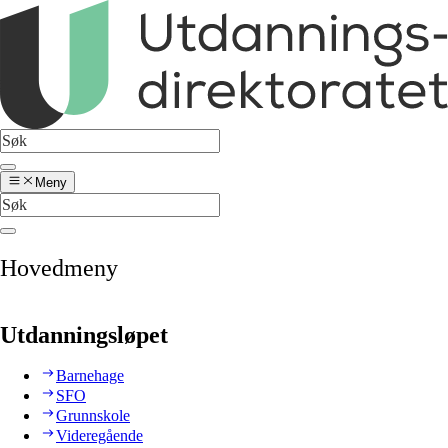
Meny
Hovedmeny
Utdanningsløpet
Barnehage
SFO
Grunnskole
Videregående