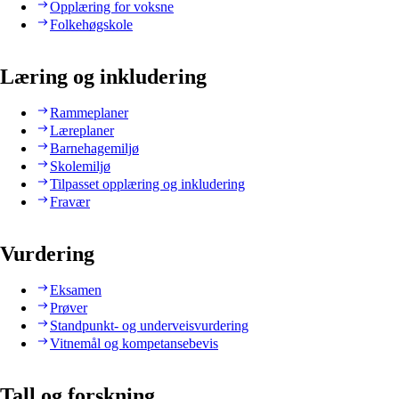
Opplæring for voksne
Folkehøgskole
Læring og inkludering
Rammeplaner
Læreplaner
Barnehagemiljø
Skolemiljø
Tilpasset opplæring og inkludering
Fravær
Vurdering
Eksamen
Prøver
Standpunkt- og underveisvurdering
Vitnemål og kompetansebevis
Tall og forskning