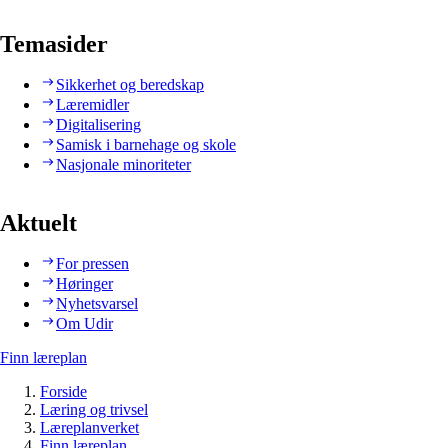
Temasider
Sikkerhet og beredskap
Læremidler
Digitalisering
Samisk i barnehage og skole
Nasjonale minoriteter
Aktuelt
For pressen
Høringer
Nyhetsvarsel
Om Udir
Finn læreplan
Forside
Læring og trivsel
Læreplanverket
Finn læreplan