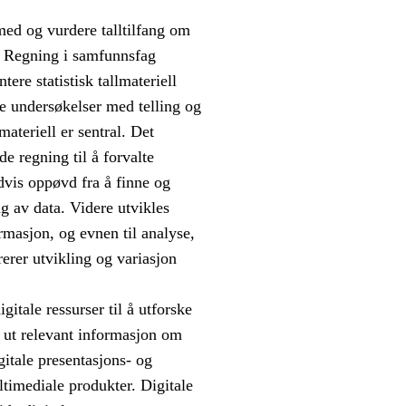
med og vurdere talltilfang om
er. Regning i samfunnsfag
re statistisk tallmateriell
re undersøkelser med telling og
ateriell er sentral. Det
e regning til å forvalte
vis oppøvd fra å finne og
ing av data. Videre utvikles
rmasjon, og evnen til analyse,
erer utvikling og variasjon
itale ressurser til å utforske
e ut relevant informasjon om
itale presentasjons- og
ltimediale produkter. Digitale