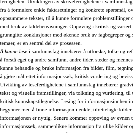
ferdigheten. Utviklingen av skriveferdighetene i samfunnsfa
fra å formulere enkle faktasetninger og konkrete spørsmål, ov
oppsummere tekster, til å kunne formulere problemstillinger o
med bruk av kildehenvisninger. Oppøving i kritisk og variert 
grunngitte konklusjoner med økende bruk av fagbegreper og 
temaer, er en sentral del av prosessen.
Å kunne lese
i samfunnsfag innebærer å utforske, tolke og refl
å forstå eget og andre samfunn, andre tider, steder og menne
kunne behandle og bruke informasjon fra bilder, film, tegninge
å gjøre målrettet informasjonssøk, kritisk vurdering og beviss
Utvikling av leseferdighetene i samfunnsfag innebærer gradvi
tekst og visuelle framstillinger, via tolkning og vurdering, til 
kritisk kunnskapstilegnelse. Lesing for informasjonsinnhenting
begynner med å finne informasjon i enkle, tilrettelagte kilde
informasjonen er nyttig. Senere kommer oppøving av evnen ti
informasjonssøk, sammenlikne informasjon fra ulike kilder og