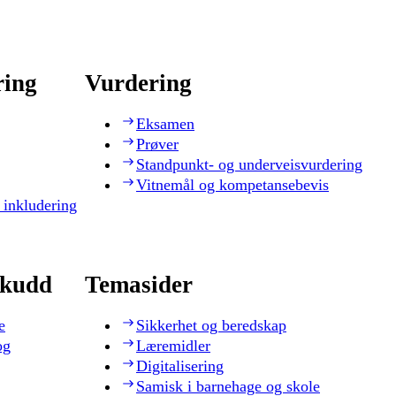
ring
Vurdering
Eksamen
Prøver
Standpunkt- og underveisvurdering
Vitnemål og kompetansebevis
 inkludering
skudd
Temasider
e
Sikkerhet og beredskap
og
Læremidler
Digitalisering
Samisk i barnehage og skole