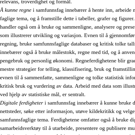
relevans, troverdighet og formål.
Å kunne regne
i samfunnsfag innebærer å hente inn, arbeide 
faglige tema, og å framstille dette i tabeller, grafer og figur
handler også om å bruke og sammenligne, analysere og presente
som illustrerer utvikling og variasjon. Evnen til å gjennomfø
regning, bruke samfunnsfaglige databaser og kritisk tolke tallm
innebærer også å bruke målestokk, regne med tid, og å anvend
pengebruk og personlig økonomi. Regneferdighetene blir grad
mestre strategier for telling, klassifisering, bruk og framstill
evnen til å sammenfatte, sammenligne og tolke statistisk info
kritisk bruk og vurdering av data. Arbeid med data som illustr
ved hjelp av statistiske mål, er sentralt.
Digitale ferdigheter
i samfunnsfag innebærer å kunne bruke dig
nettsteder, søke etter informasjon, utøve kildekritikk og velg
samfunnsfaglige tema. Ferdighetene omfatter også å bruke dig
samarbeidsverktøy til å utarbeide, presentere og publisere mu