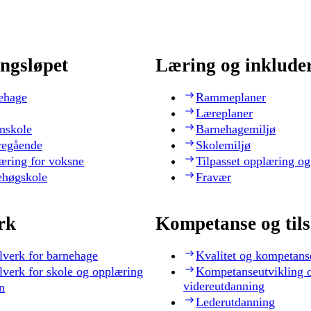
ngsløpet
Læring og inklude
ehage
Rammeplaner
Læreplaner
nskole
Barnehagemiljø
regående
Skolemiljø
æring for voksne
Tilpasset opplæring og
ehøgskole
Fravær
rk
Kompetanse og til
lverk for barnehage
Kvalitet og kompetans
lverk for skole og opplæring
Kompetanseutvikling 
videreutdanning
n
Lederutdanning