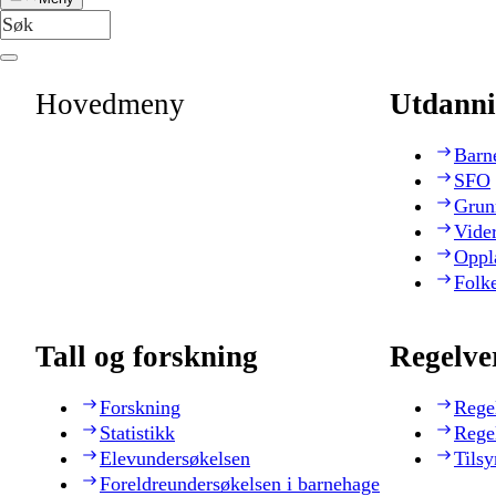
Hovedmeny
Utdanni
Barn
SFO
Grun
Vide
Oppl
Folk
Tall og forskning
Regelve
Forskning
Rege
Statistikk
Rege
Elevundersøkelsen
Tilsy
Foreldreundersøkelsen i barnehage