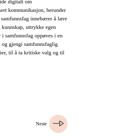
de digitalt om
asert kommunikasjon, herunder
 i samfunnsfag innebærer å lære
ig kunnskap, uttrykke egen
r i samfunnsfag oppøves i en
e og gjengi samfunnsfaglig
r, til å ta kritiske valg og til
Neste