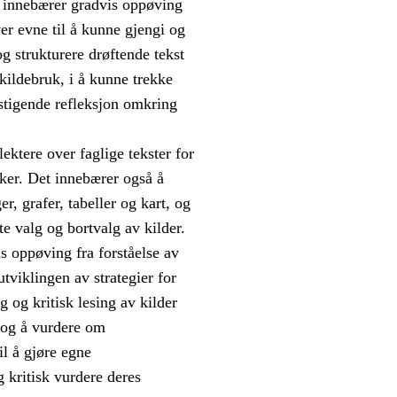
g innebærer gradvis oppøving
er evne til å kunne gjengi og
g strukturere drøftende tekst
kildebruk, i å kunne trekke
stigende refleksjon omkring
ektere over faglige tekster for
sker. Det innebærer også å
r, grafer, tabeller og kart, og
te valg og bortvalg av kilder.
s oppøving fra forståelse av
utviklingen av strategier for
 og kritisk lesing av kilder
r og å vurdere om
l å gjøre egne
 kritisk vurdere deres