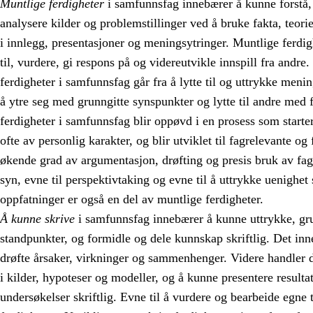
Muntlige ferdigheter
i samfunnsfag innebærer å kunne forstå
analysere kilder og problemstillinger ved å bruke fakta, teori
i innlegg, presentasjoner og meningsytringer. Muntlige ferdig
til, vurdere, gi respons på og videreutvikle innspill fra andre
ferdigheter i samfunnsfag går fra å lytte til og uttrykke menin
å ytre seg med grunngitte synspunkter og lytte til andre med 
ferdigheter i samfunnsfag blir oppøvd i en prosess som starte
ofte av personlig karakter, og blir utviklet til fagrelevante o
økende grad av argumentasjon, drøfting og presis bruk av fagb
syn, evne til perspektivtaking og evne til å uttrykke uenighet
oppfatninger er også en del av muntlige ferdigheter.
Å kunne skrive
i samfunnsfag innebærer å kunne uttrykke, gr
standpunkter, og formidle og dele kunnskap skriftlig. Det i
drøfte årsaker, virkninger og sammenhenger. Videre handler 
i kilder, hypoteser og modeller, og å kunne presentere result
undersøkelser skriftlig. Evne til å vurdere og bearbeide egne 