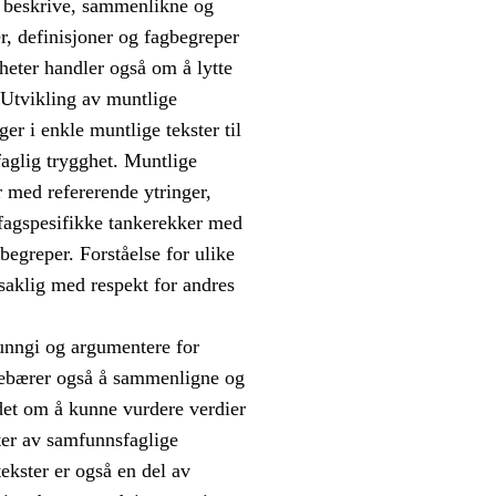
, beskrive, sammenlikne og
er, definisjoner og fagbegreper
heter handler også om å lytte
. Utvikling av muntlige
ger i enkle muntlige tekster til
faglig trygghet. Muntlige
r med refererende ytringer,
g fagspesifikke tankerekker med
egreper. Forståelse for ulike
 saklig med respekt for andres
unngi og argumentere for
nnebærer også å sammenligne og
det om å kunne vurdere verdier
ater av samfunnsfaglige
tekster er også en del av