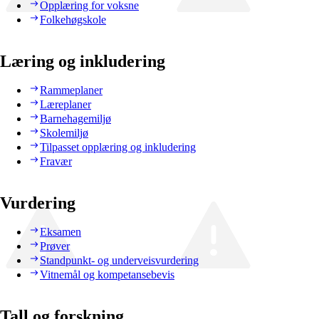
Opplæring for voksne
Folkehøgskole
Læring og inkludering
Rammeplaner
Læreplaner
Barnehagemiljø
Skolemiljø
Tilpasset opplæring og inkludering
Fravær
Vurdering
Eksamen
Prøver
Standpunkt- og underveisvurdering
Vitnemål og kompetansebevis
Tall og forskning