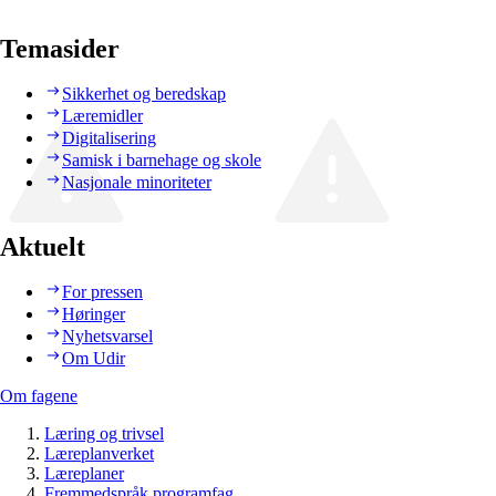
Temasider
Sikkerhet og beredskap
Læremidler
Digitalisering
Samisk i barnehage og skole
Nasjonale minoriteter
Aktuelt
For pressen
Høringer
Nyhetsvarsel
Om Udir
Om fagene
Læring og trivsel
Læreplanverket
Læreplaner
Fremmedspråk programfag