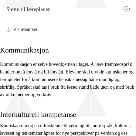
Støtte til læreplanen
Vis ressurser
Fagenes relevans og sentrale verdier
Kommunikasjon
Kjerneelementer
Tverrfaglige temaer
Kommunikasjon er selve hovedkjernen i faget. Å lære fremmedspråk
handler om å forstå og bli forstått. Elevene skal utvikle kunnskaper og
Grunnleggende ferdigheter
ferdigheter for å kommunisere hensiktsmessig både muntlig og
skriftlig. Språket skal tas i bruk fra første stund både uten og med bruk
av ulike medier og verktøy.
Interkulturell kompetanse
Kunnskap om og en utforskende tilnærming til andre språk, kulturer,
levesett og tenkemåter åpner for nye perspektiver på verden og oss