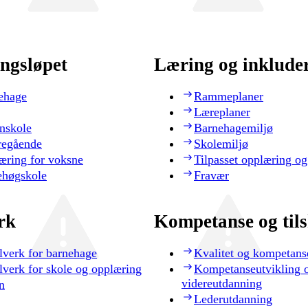
ngsløpet
Læring og inklude
ehage
Rammeplaner
Læreplaner
nskole
Barnehagemiljø
regående
Skolemiljø
æring for voksne
Tilpasset opplæring og
ehøgskole
Fravær
rk
Kompetanse og til
lverk for barnehage
Kvalitet og kompetans
lverk for skole og opplæring
Kompetanseutvikling 
videreutdanning
n
Lederutdanning