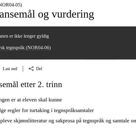
(NOR04‑05)
nsemål og vurdering
nen er ikke lenger gyldig
rsk tegnspråk (NOR04‑06)
Last ned
Del
mål etter 2. trinn
ngen er at eleven skal kunne
lge regler for turtaking i tegnspråksamtaler
pleve skjønnlitteratur og sakprosa på tegnspråk og samtale o