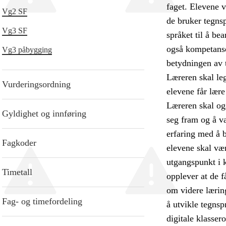
faget. Elevene v
Vg2 SF
de bruker tegns
Vg3 SF
språket til å be
også kompetanse
Vg3 påbygging
betydningen av 
Læreren skal leg
Vurderingsordning
elevene får lære
Læreren skal ogs
Gyldighet og innføring
seg fram og å væ
erfaring med å b
Fagkoder
elevene skal væ
utgangspunkt i k
Timetall
opplever at de få
om videre læring
Fag- og timefordeling
å utvikle tegnsp
digitale klasser