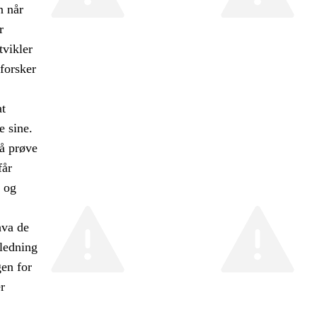
n når
r
tvikler
forsker
at
e sine.
få prøve
får
n og
hva de
iledning
gen for
r