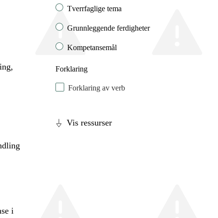
Tverrfaglige tema
Grunnleggende ferdigheter
Kompetansemål
ing,
Forklaring
Forklaring av verb
Vis ressurser
ndling
se i