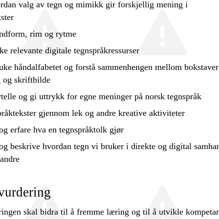
dan valg av tegn og mimikk gir forskjellig mening i
ster
ndform, rim og rytme
ke
relevante digitale tegnspråkressurser
uke
håndalfabetet og
forstå
sammenhengen mellom bokstaver
 og skriftbilde
rtelle og gi uttrykk for egne meninger på norsk tegnspråk
råktekster gjennom lek og andre kreative aktiviteter
g erfare hva en tegnspråktolk gjør
 og
beskrive
hvordan tegn vi bruker i direkte og digital samha
 andre
vurdering
ngen skal bidra til å fremme læring og til å utvikle kompetan