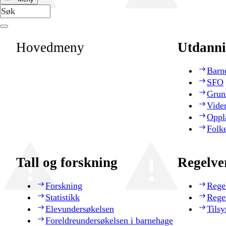
Hovedmeny
Utdanni
Barn
SFO
Grun
Vide
Oppl
Folk
Tall og forskning
Regelve
Forskning
Rege
Statistikk
Rege
Elevundersøkelsen
Tilsy
Foreldreundersøkelsen i barnehage