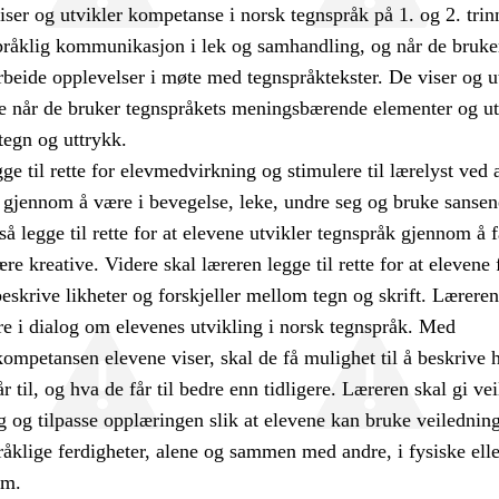
iser og utvikler kompetanse i norsk tegnspråk på 1. og 2. trin
pråklig kommunikasjon i lek og samhandling, og når de bruke
arbeide opplevelser i møte med tegnspråktekster. De viser og u
 når de bruker tegnspråkets meningsbærende elementer og ut
tegn og uttrykk.
ge til rette for elevmedvirkning og stimulere til lærelyst ved 
 gjennom å være i bevegelse, leke, undre seg og bruke sansen
å legge til rette for at elevene utvikler tegnspråk gjennom å 
re kreative. Videre skal læreren legge til rette for at elevene 
eskrive likheter og forskjeller mellom tegn og skrift. Lærere
re i dialog om elevenes utvikling i norsk tegnspråk. Med
ompetansen elevene viser, skal de få mulighet til å beskrive 
r til, og hva de får til bedre enn tidligere. Læreren skal gi ve
 og tilpasse opplæringen slik at elevene kan bruke veilednin
råklige ferdigheter, alene og sammen med andre, i fysiske elle
om.