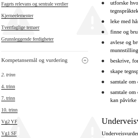
utforske
hvor
Fagets relevans og sentrale verdier
tegnspråktek
Kjerneelementer
leke med hå
Tverrfaglige temaer
finne og
bru
Grunnleggende ferdigheter
avlese og
br
munnstilling
Kompetansemål og vurdering
beskrive
, fo
skape tegnsp
2. trinn
samtale om o
4. trinn
samtale om
7. trinn
kan påvirke
10. trinn
Underveis
Vg2 YF
Underveisvurderi
Vg1 SF