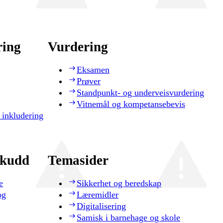
ring
Vurdering
Eksamen
Prøver
Standpunkt- og underveisvurdering
Vitnemål og kompetansebevis
 inkludering
skudd
Temasider
e
Sikkerhet og beredskap
og
Læremidler
Digitalisering
Samisk i barnehage og skole