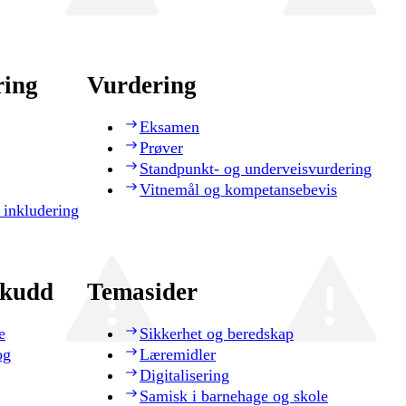
ring
Vurdering
Eksamen
Prøver
Standpunkt- og underveisvurdering
Vitnemål og kompetansebevis
 inkludering
skudd
Temasider
e
Sikkerhet og beredskap
og
Læremidler
Digitalisering
Samisk i barnehage og skole