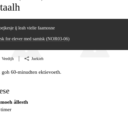
taalh
ejkesje ij leah vielie faamosne
sk for elever med samisk (NOR03‑06)
Veedtjh
Juekieh
 goh 60-minudten ektievoeth.
ese
moeh ållesth
 timer