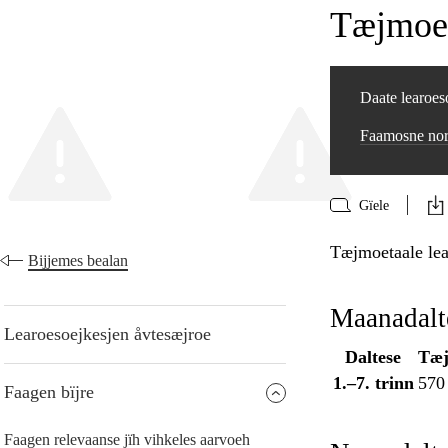
Tæjmoe
Daate learoeso
Faamosne nor
Gïele
Tæjmoetaale lea
Bijjemes bealan
Maanadalt
Learoesoejkesjen åvtesæjroe
Daltese
Tæj
1.–7. trinn
570
Faagen bïjre
Faagen relevaanse jïh vihkeles aarvoeh