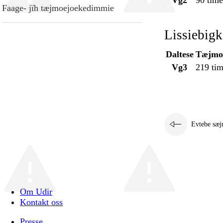
Vg2
90 time
Faage- jïh tæjmoejoekedimmie
Lissiebig
Daltese
Tæjmoe
Vg3
219 tim
Evtebe sæj
Om Udir
Kontakt oss
Presse