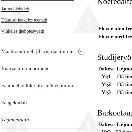
Noeredalt
Jarngebiehkieh
Dåaresthfaageles teemah
Elever uten f
Vihkeles tjiehpiesvoeth
Elever med fr
Maahtoeulmieh jïh vuarjasjimmie
Studijery
Vuarjasjimmieöörnege
Daltese
Tæjmoe
Vg1
103 tim
Vg2
103 tim
Faamoeboelhke jïh sjïehtesjimmie
Vg3
103 tim
Faagekodah
Barkoefaa
Tæjmoetaalh
Daltese
Tæjmoe