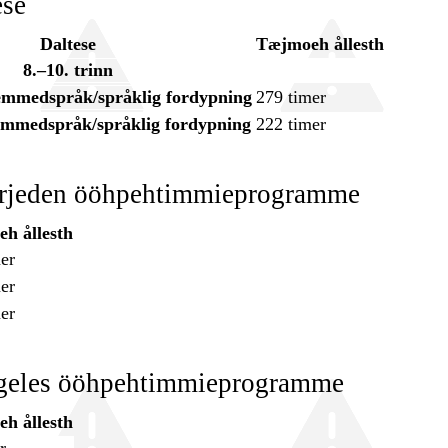
ese
Daltese
Tæjmoeh ållesth
8.–10. trinn
remmedspråk/språklig fordypning
279 timer
emmedspråk/språklig fordypning
222 timer
örjeden ööhpehtimmieprogramme
h ållesth
er
er
er
geles ööhpehtimmieprogramme
h ållesth