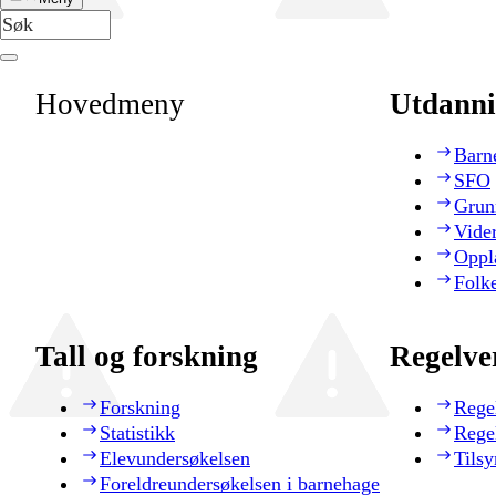
Hovedmeny
Utdanni
Barn
SFO
Grun
Vide
Oppl
Folk
Tall og forskning
Regelve
Forskning
Rege
Statistikk
Rege
Elevundersøkelsen
Tilsy
Foreldreundersøkelsen i barnehage