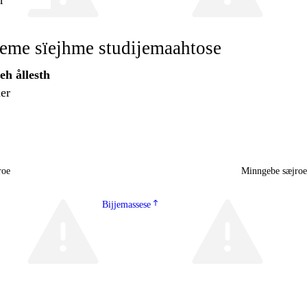
r
keme sïejhme studijemaahtose
h ållesth
er
roe
Minngebe sæjro
Bijjemassese