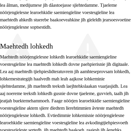
lea ålman, medijumese jïh dåastoejasse sjïehtedamme. Tjaeleme
nöörjengïelesne learoehkidie saemiengïeline voestesgïeline lea
maehtedh ahkedh stuerebe baakoeveahkine jïh gïeleldh jearsoesvoetine
nöörjengïelesne soptsestidh.
Maehtedh lohkedh
Maehtedh nöörjengïelesne lohkedh learoehkidie saemiengïeline
voestesgïeline lea maehtedh lohkedh dovne paehpierisnie jïh digitaale.
Lea aaj maehtedh tjiehpieslidteratuvrem jïh aamhteseprovsam lohkedh,
lohkemestrategijh haalvedh mah leah aajkose lohkeminie
sjïehtedamme, jïh maehtedh teeksth laejhtehkslaakan vuarjasjidh. Lea
aaj noereme teeksth lohkedh gusnie dovne tjaeleme, guvvieh, taalh jïh
jeatjah buektemehammoeh. Faage nöörjen learoehkidie saemiengïeline
voestesgïeline aktem sjïere dïedtem lïerehtimmien åvteste maehtedh
nöörjengïelesne lohkedh. Evtiedimmie lohkemisnie nöörjengïelesne
learoehkidie saemiengïeline voestesgïeline lea avkodingtjiehpiesvoeth
voestesgïeleste sertedh, jïh maehtedh baakoeh, raajesh jïh åenehks