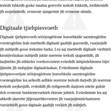
teeksth lohkedh goske maahta geervebe teeksth lohkedh, toelhkestidh
jïh ussjedadtedh, ovmessie sjangerinie jïh ovmessie ulmide.
Digitaale tjiehpiesvoeth
Digitaale tjiehpiesvoeth nöörjengïelesne learoehkidie saemiengïeline
voestesgïeline leah maehtedh digitaale gaaltijh gaavnedh, vuarjasjidh
jïh nuhtjedh gosse teekstine barka. Lea aaj maehtedh digitaale vierhtieh
kreatijvelaakan nuhtjedh juktie noereme teeksth sjugniedidh, jïh
laejhtehks jïh etihkeles voerkesvoetem evtiedidh åehpiedehtemen bïjre
jïjtsistie jïh mubpijste digitaalelaakan. Evtiedimmie digitaale
tjiehpiesvoetijste nöörjengïelesne learoehkidie saemiengïeline
voestesgïeline lea aelkedh aelhkie noereme teeksth darjodh jïh noereme
teeksth soejkesjidh, evtiedidh jïh redigeeredh daajroen mietie guktie
doh ovmessie buektemevuekieh ektesne juhtieh. Evtiedimmie lea aaj
ahkedh stuerebe jïjtjeraarehkevoetem jïh vuarjasjimmiefaamoem
vuesiehtidh gosse digitaale gaaltijh veeljieh jïh nuhtjieh.