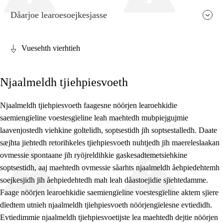
Dåarjoe learoesoejkesjasse
Vuesehth vierhtieh
Faagen relevaanse jïh vihkeles aarvoeh
Njaalmeldh tjiehpiesvoeth
Jarngebiehkieh
Dåaresthfaageles teemah
Njaalmeldh tjiehpiesvoeth faagesne nöörjen learoehkidie
saemiengïeline voestesgïeline leah maehtedh mubpiejgujmie
Vihkeles tjiehpiesvoeth
laavenjostedh viehkine goltelidh, soptsestidh jïh soptsestalledh. Daate
sæjhta jiehtedh retorihkeles tjiehpiesvoeth nuhtjedh jïh maereleslaakan
ovmessie spontaane jïh ryöjreldihkie gaskesadtemetsiehkine
soptsestidh, aaj maehtedh ovmessie såarhts njaalmeldh åehpiedehtemh
soejkesjidh jïh åehpiedehtedh mah leah dåastoejidie sjïehtedamme.
Faage nöörjen learoehkidie saemiengïeline voestesgïeline aktem sjïere
dïedtem utnieh njaalmeldh tjiehpiesvoeth nöörjengïelesne evtiedidh.
Evtiedimmie njaalmeldh tjiehpiesvoetijste lea maehtedh dejtie nöörjen