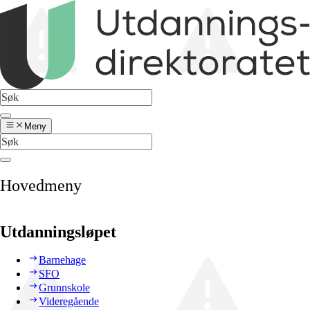
Meny
Hovedmeny
Utdanningsløpet
Barnehage
SFO
Grunnskole
Videregående