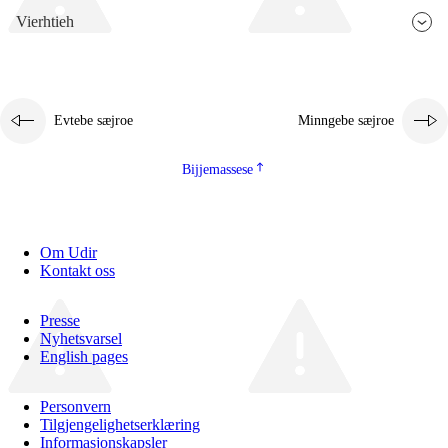
Vierhtieh
Evtebe sæjroe
Minngebe sæjroe
Bijjemassese
Om Udir
Kontakt oss
Presse
Nyhetsvarsel
English pages
Personvern
Tilgjengelighetserklæring
Informasjonskapsler