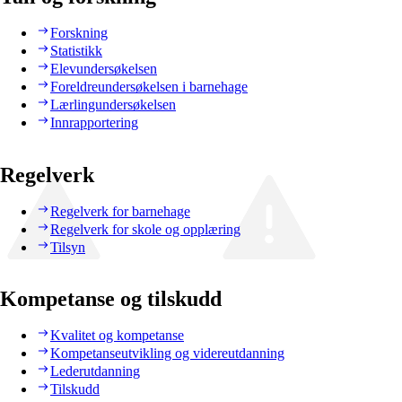
Forskning
Statistikk
Elevundersøkelsen
Foreldreundersøkelsen i barnehage
Lærlingundersøkelsen
Innrapportering
Regelverk
Regelverk for barnehage
Regelverk for skole og opplæring
Tilsyn
Kompetanse og tilskudd
Kvalitet og kompetanse
Kompetanseutvikling og videreutdanning
Lederutdanning
Tilskudd