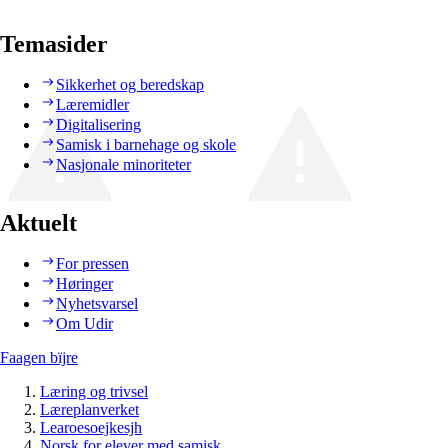
Temasider
Sikkerhet og beredskap
Læremidler
Digitalisering
Samisk i barnehage og skole
Nasjonale minoriteter
Aktuelt
For pressen
Høringer
Nyhetsvarsel
Om Udir
Faagen bïjre
Læring og trivsel
Læreplanverket
Learoesoejkesjh
Norsk for elever med samisk