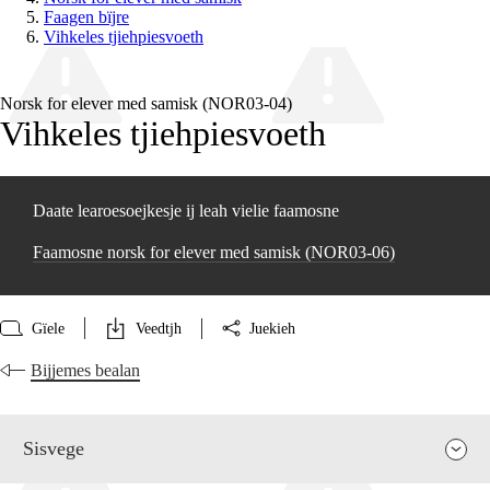
Faagen bïjre
Vihkeles tjiehpiesvoeth
Norsk for elever med samisk (NOR03‑04)
Vihkeles tjiehpiesvoeth
Daate learoesoejkesje ij leah vielie faamosne
Faamosne norsk for elever med samisk (NOR03‑06)
Gïele
Veedtjh
Juekieh
Bijjemes bealan
Sisvege