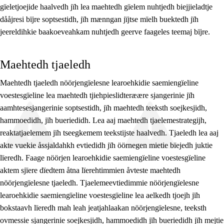
gïeletjoejide haalvedh jïh lea maehtedh gïelem nuhtjedh biejjieladtje
dååjresi bïjre soptsestidh, jïh mænngan jïjtse mïelh buektedh jïh
jeereldihkie baakoeveahkam nuhtjedh geerve faageles teemaj bïjre.
Maehtedh tjaeledh
Maehtedh tjaeledh nöörjengïelesne learoehkidie saemiengïeline
voestesgïeline lea maehtedh tjiehpieslidteræære sjangerinie jïh
aamhtesesjangerinie soptsestidh, jïh maehtedh teeksth soejkesjidh,
hammoedidh, jïh bueriedidh. Lea aaj maehtedh tjaelemestrategijh,
reaktatjaelemem jïh tseegkemem teekstijste haalvedh. Tjaeledh lea aaj
akte vuekie åssjaldahkh evtiedidh jïh öörnegen mietie bïejedh juktie
lïeredh. Faage nöörjen learoehkidie saemiengïeline voestesgïeline
aktem sjïere dïedtem åtna lïerehtimmien åvteste maehtedh
nöörjengïelesne tjaeledh. Tjaelemeevtiedimmie nöörjengïelesne
learoehkidie saemiengïeline voestesgïeline lea aelkedh tjoejh jïh
bokstaavh lïeredh mah leah jeatjahlaakan nöörjengïelesne, teeksth
ovmessie sjangerinie soejkesjidh, hammoedidh jïh bueriedidh jïh mejtie