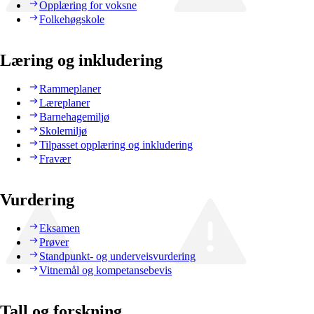
Opplæring for voksne
Folkehøgskole
Læring og inkludering
Rammeplaner
Læreplaner
Barnehagemiljø
Skolemiljø
Tilpasset opplæring og inkludering
Fravær
Vurdering
Eksamen
Prøver
Standpunkt- og underveisvurdering
Vitnemål og kompetansebevis
Tall og forskning