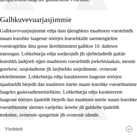
Galhkuvevuarjasjimmie
Galhkuvevuarjasjimmie edtja dam tjåenghkies maahtoem vuesiehtidh
maam learohke faagesne nöörjen learoehkidie saemiengïeline
voestesgïeline åtna gosse lïerehtimmiem galhkoe 10. daltesen
mænngan. Lohkehtæjja edtja soejkesjidh jïh sjïehteladtedh guktie
learohkh åadtjoeh sijjen maahtoem vuesiehtidh joekehtslaakan, mesnie
goerkese, ussjedadteme jïh laejhtehks ussjedimmie, ovmessie
ektiedimmine. Lohkehtæjja edtja karakteerem faagesne nöörjen
njaalmeldh bïejedh dan maahtoen mietie maam learohke vuesiehtamme
faageles gaskesadtemetsiehkine. Lohkehtæjja edtja karakteerem
faagesne nöörjen tjaaleldh bïejedh dan maahtoen mietie maam learohke
vuesiehtamme såemies vaeljehke åenebe jïh guhkebe tjaaleldh
teekstine, ovmessie sjangerinie jïh ovmessie ulmide.
Vierhtieh