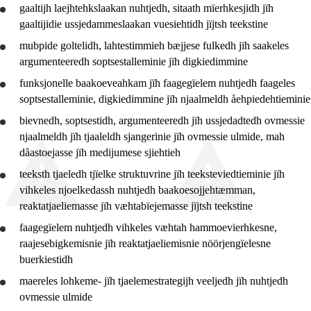
gaaltijh laejhtehkslaakan
nuhtjedh
, sitaath mïerhkesjidh jïh
10. daltese
gaaltijidie ussjedammeslaakan vuesiehtidh jïjtsh teekstine
Jåa2 BF
mubpide goltelidh, lahtestimmieh bæjjese fulkedh jïh saakeles
argumenteeredh soptsestalleminie jïh digkiedimmine
Jåa1 SÖ
funksjonelle baakoeveahkam jïh faagegïelem
nuhtjedh
faageles
Jåa2 SÖ
soptsestalleminie, digkiedimmine jïh njaalmeldh åehpiedehtieminie
bievnedh, soptsestidh, argumenteeredh jïh
Jåa3 SÖ
ussjedadtedh
ovmessie
njaalmeldh jïh tjaaleldh sjangerinie jïh ovmessie ulmide, mah
Jåa3 lissiebigkeme
dåastoejasse jïh medijumese sjiehtieh
teeksth tjaeledh tjïelke struktuvrine jïh teeksteviedtieminie jïh
vihkeles njoelkedassh
nuhtjedh
baakoesojjehtæmman,
reaktatjaeliemasse jïh væhtabïejemasse jïjtsh teekstine
faagegïelem
nuhtjedh
vihkeles væhtah hammoevierhkesne,
raajesebigkemisnie jïh reaktatjaeliemisnie nöörjengïelesne
buerkiestidh
maereles lohkeme- jïh tjaelemestrategijh veeljedh jïh
nuhtjedh
ovmessie ulmide