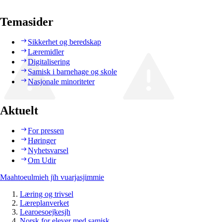
Temasider
Sikkerhet og beredskap
Læremidler
Digitalisering
Samisk i barnehage og skole
Nasjonale minoriteter
Aktuelt
For pressen
Høringer
Nyhetsvarsel
Om Udir
Maahtoeulmieh jïh vuarjasjimmie
Læring og trivsel
Læreplanverket
Learoesoejkesjh
Norsk for elever med samisk