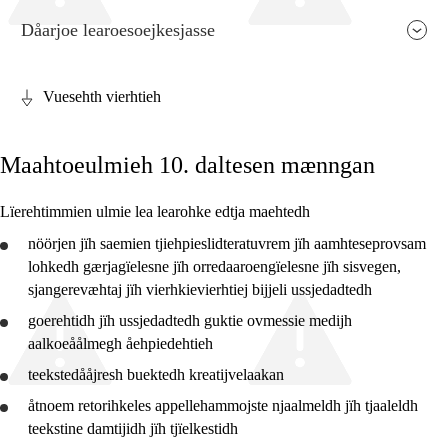
Dåarjoe learoesoejkesjasse
Vuesehth vierhtieh
Faagen relevaanse jïh vihkeles aarvoeh
Maahtoeulmieh 10. daltesen mænngan
Jarngebiehkieh
Dåaresthfaageles teemah
Lïerehtimmien ulmie lea learohke edtja maehtedh
Vihkeles tjiehpiesvoeth
nöörjen jïh saemien tjiehpieslidteratuvrem jïh aamhteseprovsam
lohkedh gærjagïelesne jïh orredaaroengïelesne jïh sisvegen,
sjangerevæhtaj jïh vierhkievierhtiej bijjeli
ussjedadtedh
goerehtidh
jïh
ussjedadtedh
guktie ovmessie medijh
aalkoeåålmegh åehpiedehtieh
2. daltese
teekstedååjresh buektedh kreatijvelaakan
4. daltese
åtnoem retorihkeles appellehammojste njaalmeldh jïh tjaaleldh
teekstine damtijidh jïh tjïelkestidh
7. daltese