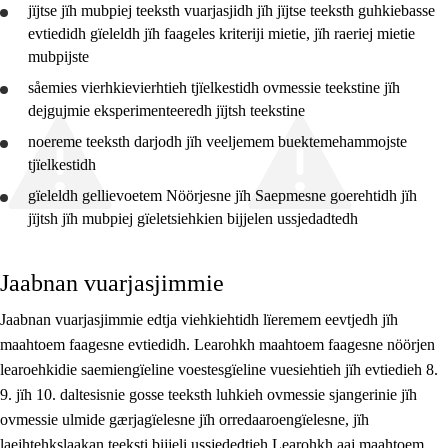
jïjtse jïh mubpiej teeksth
vuarjasjidh
jïh jïjtse teeksth guhkiebasse
evtiedidh gïeleldh jïh faageles kriteriji mietie, jïh raeriej mietie
mubpijste
såemies vierhkievierhtieh
tjïelkestidh
ovmessie teekstine jïh
dejgujmie eksperimenteeredh jïjtsh teekstine
noereme teeksth darjodh jïh veeljemem buektemehammojste
tjïelkestidh
gïeleldh gellievoetem Nöörjesne jïh Saepmesne
goerehtidh
jïh
jïjtsh jïh mubpiej gïeletsiehkien bijjelen
ussjedadtedh
Jaabnan vuarjasjimmie
Jaabnan vuarjasjimmie edtja viehkiehtidh lïeremem eevtjedh jïh
maahtoem faagesne evtiedidh. Learohkh maahtoem faagesne nöörjen
learoehkidie saemiengïeline voestesgïeline vuesiehtieh jïh evtiedieh 8.
9. jïh 10. daltesisnie gosse teeksth luhkieh ovmessie sjangerinie jïh
ovmessie ulmide gærjagïelesne jïh orredaaroengïelesne, jïh
laejhtehkslaakan teeksti bijjeli ussjededtieh Learohkh aaj maahtoem