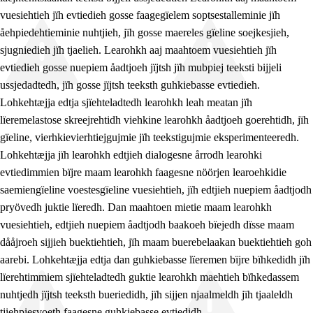
vuesiehtieh jïh evtiedieh gosse faagegïelem soptsestalleminie jïh
åehpiedehtieminie nuhtjieh, jïh gosse maereles gïeline soejkesjieh,
sjugniedieh jïh tjaelieh. Learohkh aaj maahtoem vuesiehtieh jïh
evtiedieh gosse nuepiem åadtjoeh jïjtsh jïh mubpiej teeksti bijjeli
ussjedadtedh, jïh gosse jïjtsh teeksth guhkiebasse evtiedieh.
Lohkehtæjja edtja sjïehteladtedh learohkh leah meatan jïh
lïeremelastose skreejrehtidh viehkine learohkh åadtjoeh goerehtidh, jïh
gïeline, vierhkievierhtiejgujmie jïh teekstigujmie eksperimenteeredh.
Lohkehtæjja jïh learohkh edtjieh dialogesne årrodh learohki
evtiedimmien bïjre maam learohkh faagesne nöörjen learoehkidie
saemiengïeline voestesgïeline vuesiehtieh, jïh edtjieh nuepiem åadtjodh
pryövedh juktie lïeredh. Dan maahtoen mietie maam learohkh
vuesiehtieh, edtjieh nuepiem åadtjodh baakoeh bïejedh dïsse maam
dååjroeh sijjieh buektiehtieh, jïh maam buerebelaakan buektiehtieh goh
aarebi. Lohkehtæjja edtja dan guhkiebasse lïeremen bïjre bïhkedidh jïh
lïerehtimmiem sjïehteladtedh guktie learohkh maehtieh bïhkedassem
nuhtjedh jïjtsh teeksth bueriedidh, jïh sijjen njaalmeldh jïh tjaaleldh
tjiehpiesvoeth faagesne guhkiebasse evtiedidh.