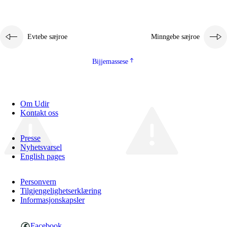
Evtebe sæjroe
Minngebe sæjroe
Bijjemassese
Om Udir
Kontakt oss
Presse
Nyhetsvarsel
English pages
Personvern
Tilgjengelighetserklæring
Informasjonskapsler
Facebook