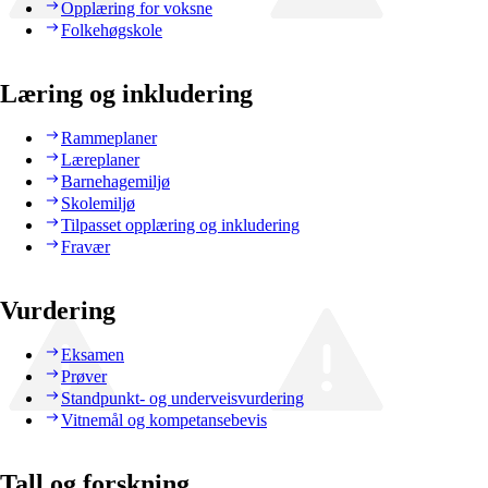
Opplæring for voksne
Folkehøgskole
Læring og inkludering
Rammeplaner
Læreplaner
Barnehagemiljø
Skolemiljø
Tilpasset opplæring og inkludering
Fravær
Vurdering
Eksamen
Prøver
Standpunkt- og underveisvurdering
Vitnemål og kompetansebevis
Tall og forskning