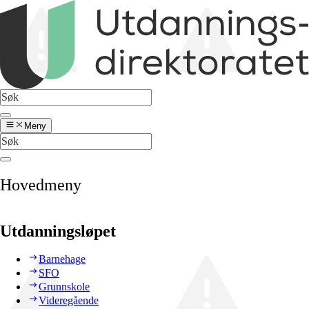
Meny
Hovedmeny
Utdanningsløpet
Barnehage
SFO
Grunnskole
Videregående