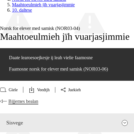
Maahtoeulmieh jïh vuarjasjimmie
10. daltese
Norsk for elever med samisk (NOR03‑04)
Maahtoeulmieh jïh vuarjasjimmie
Daate learoesoejkesje ij leah vielie faamosne
Faamosne norsk for elever med samisk (NOR03‑06)
Gïele
Veedtjh
Juekieh
Bijjemes bealan
Sisvege