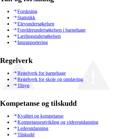
Forskning
Statistikk
Elevundersøkelsen
Foreldreundersøkelsen i barnehage
Lærlingundersøkelsen
Innrapportering
Regelverk
Regelverk for barnehage
Regelverk for skole og opplæring
Tilsyn
Kompetanse og tilskudd
Kvalitet og kompetanse
Kompetanseutvikling og videreutdanning
Lederutdanning
Tilskudd